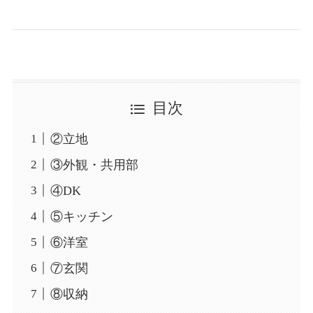
目次
②立地
③外観・共用部
④DK
⑤キッチン
⑥洋室
⑦玄関
⑧収納