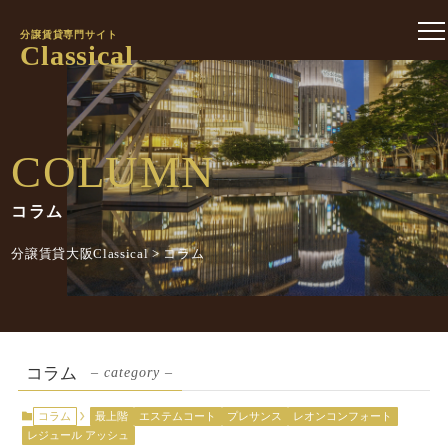
分譲賃貸専門サイト
Classical
COLUMN
コラム
分譲賃貸大阪Classical
>
コラム
コラム
– category –
コラム
最上階
エステムコート
プレサンス
レオンコンフォート
レジュール アッシュ