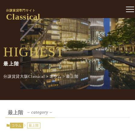
分譲賃貸専門サイト
Classical
HIGHEST
最上階
分譲賃貸大阪Classical
>
コラム
>
最上階
最上階
– category –
コラム
最上階