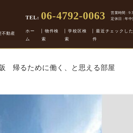
06-4792-0063
営業時間 : 9:30
TEL:
定休日 : 年
ホー
物件検
学校区検
最近チェックし
型不動産
ム
索
索
件
大阪 帰るために働く、と思える部屋