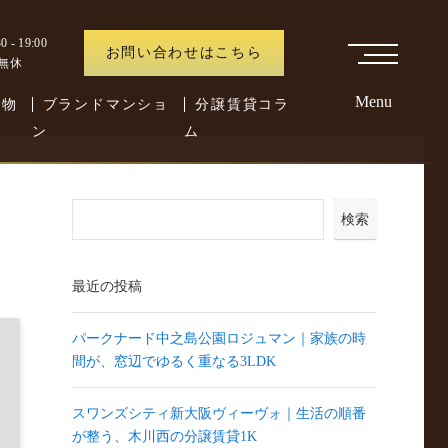
 - 19:00
お問い合わせはこちら
中無休
Menu
た物
ブランドマンショ
分譲賃貸コラ
ン
ム
検索
最近の投稿
パークナード中之島公園ロジュマン｜家族の時
間が、窓辺でゆるく重なる3LDK
スワンズシティ新大阪ヴィーヴォ｜生活の順番
が整う、木川西の分譲賃貸1K