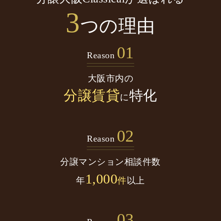
3
つの理由
01
Reason
大阪市内の
分譲賃貸
特化
に
02
Reason
分譲マンション
相談件数
1,000
年
件
以上
03