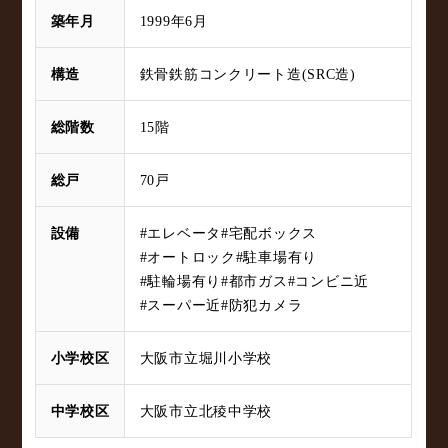
築年月
1999年6月
構造
鉄骨鉄筋コンクリート造(SRC造)
総階数
15階
総戸
70戸
設備
#エレベータ
#宅配ボックス
#オートロック
#駐車場有り
#駐輪場有り
#都市ガス
#コンビニ近
#スーパー近
#防犯カメラ
小学校区
大阪市立堀川小学校
中学校区
大阪市立北稜中学校