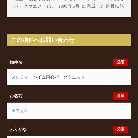
パークウエストは、 1999年6月 に完成した鉄骨鉄筋
コンクリート造(SRC造)の構造の賃貸マンションで
す。
メロディーハイム同心パークウエストは同心2丁目1-9
に所在し、 大阪環状線 桜ノ宮駅 徒歩7分/ Osaka
この物件へお問い合わせ
Metro 堺筋線 扇町駅 徒歩8分/ 大阪環状線 天満駅
徒歩8分 からアクセスが可能となっております。
メロディーハイム同心パークウエストの最新の空室状
必須
物件名
況のご確認をはじめ、同心2丁目1-9周辺エリアで賃貸
物件・マンションをお探しでしたら、ぜひ大阪分譲賃
貸Classicalまでお気軽にお問い合わせください。大阪
分譲賃貸Classicalでは、お問い合わせ以外にも来店予
約及びオンライン相談も受け付けております。また、
必須
お名前
希望の条件をいただきましたら、プロの目線からおす
すめの賃貸物件をご提案いたします。
必須
ふりがな