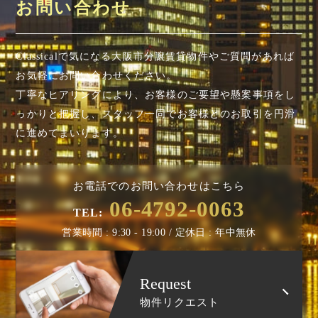
お問い合わせ
Classicalで気になる大阪市分譲賃貸物件やご質問があれば
お気軽にお問い合わせください。
丁寧なヒアリングにより、お客様のご要望や懸案事項を
し
っかりと把握し、スタッフ一同でお客様とのお取引を円滑
に進めてまいります。
お電話でのお問い合わせはこちら
06-4792-0063
TEL:
営業時間 : 9:30 - 19:00 / 定休日 : 年中無休
Request
物件リクエスト