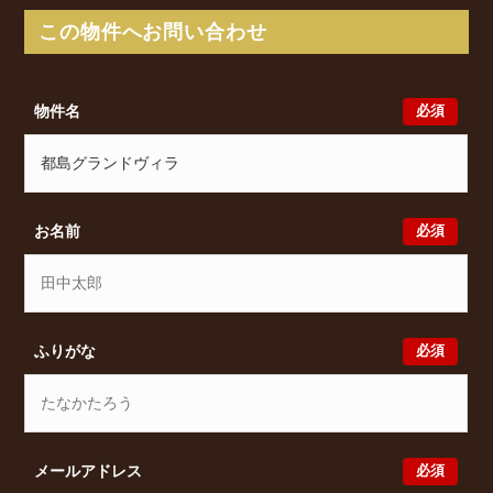
アクセスが可能となっております。
この物件へお問い合わせ
都島グランドヴィラの最新の空室状況のご確認をはじ
め、都島南通1丁目5-13周辺エリアで賃貸物件・マン
ションをお探しでしたら、ぜひ大阪分譲賃貸Classical
必須
物件名
までお気軽にお問い合わせください。大阪分譲賃貸
Classicalでは、お問い合わせ以外にも来店予約及びオ
ンライン相談も受け付けております。また、希望の条
件をいただきましたら、プロの目線からおすすめの賃
貸物件をご提案いたします。
必須
お名前
必須
ふりがな
必須
メールアドレス