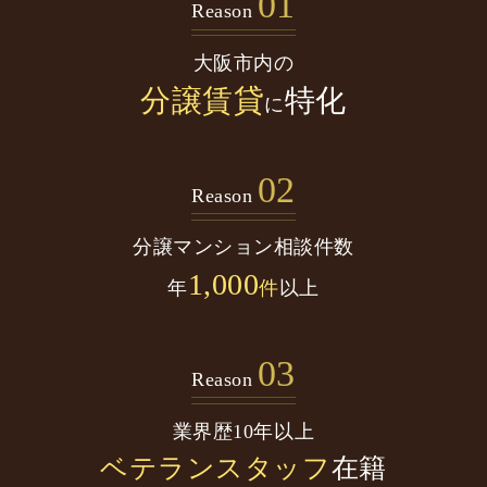
01
Reason
大阪市内の
分譲賃貸
特化
に
02
Reason
分譲マンション
相談件数
1,000
年
件
以上
03
Reason
業界歴10年以上
ベテランスタッフ
在籍