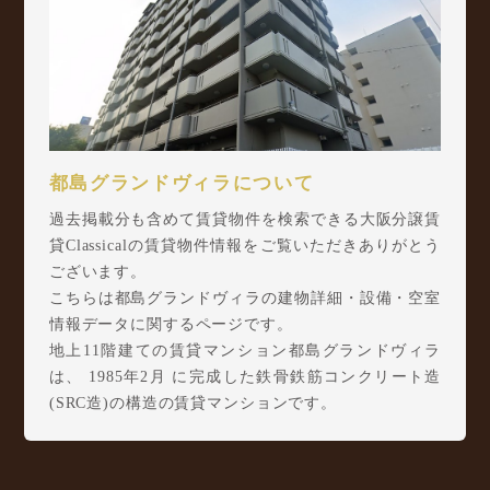
都島グランドヴィラについて
過去掲載分も含めて賃貸物件を検索できる大阪分譲賃
貸Classicalの賃貸物件情報をご覧いただきありがとう
ございます。
こちらは都島グランドヴィラの建物詳細・設備・空室
情報データに関するページです。
地上11階建ての賃貸マンション都島グランドヴィラ
は、 1985年2月 に完成した鉄骨鉄筋コンクリート造
(SRC造)の構造の賃貸マンションです。
都島グランドヴィラは都島南通1丁目5-13に所在し、
大阪環状線 桜ノ宮駅 徒歩5分/ Osaka Metro 谷町線
都島駅 徒歩5分/ 大阪環状線 京橋駅 徒歩16分 から