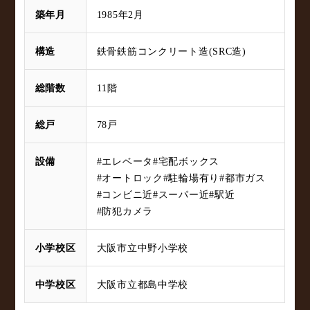
築年月
1985年2月
構造
鉄骨鉄筋コンクリート造(SRC造)
総階数
11階
総戸
78戸
設備
#エレベータ
#宅配ボックス
#オートロック
#駐輪場有り
#都市ガス
#コンビニ近
#スーパー近
#駅近
#防犯カメラ
小学校区
大阪市立中野小学校
中学校区
大阪市立都島中学校