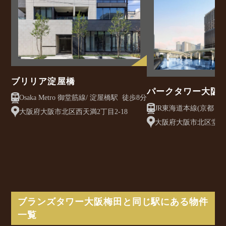
ブリリア淀屋橋
パークタワー大阪
Osaka Metro 御堂筋線/ 淀屋橋駅 徒歩8分
JR東海道本線(京都～大阪)/ 大阪
大阪府大阪市北区西天満2丁目2-18
10分
大阪府大阪市北区堂島浜
ブランズタワー大阪梅田と同じ駅にある物件
一覧