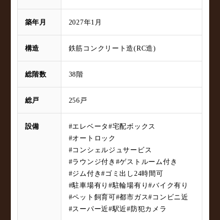
築年月
2027年1月
構造
鉄筋コンクリート造(RC造)
総階数
38階
総戸
256戸
設備
#エレベータ
#宅配ボックス
#オートロック
#コンシェルジュサービス
#ラウンジ付き
#ゲストルーム付き
#ジム付き
#ゴミ出し24時間可
#駐車場有り
#駐輪場有り
#バイク有り
#ペット飼育可
#都市ガス
#コンビニ近
#スーパー近
#駅近
#防犯カメラ