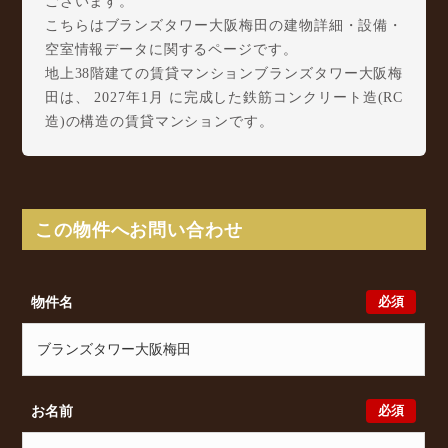
ございます。
こちらはブランズタワー大阪梅田の建物詳細・設備・
空室情報データに関するページです。
地上38階建ての賃貸マンションブランズタワー大阪梅
田は、 2027年1月 に完成した鉄筋コンクリート造(RC
造)の構造の賃貸マンションです。
ブランズタワー大阪梅田は中崎1丁目1に所在し、
Osaka Metro 谷町線 中崎町駅 徒歩3分/ Osaka Metro
堺筋線 扇町駅 徒歩6分/ 大阪環状線 天満駅 徒歩7
分 からアクセスが可能となっております。
この物件へお問い合わせ
ブランズタワー大阪梅田の最新の空室状況のご確認を
はじめ、中崎1丁目1周辺エリアで賃貸物件・マンショ
ンをお探しでしたら、ぜひ大阪分譲賃貸Classicalまで
必須
物件名
お気軽にお問い合わせください。大阪分譲賃貸
Classicalでは、お問い合わせ以外にも来店予約及びオ
ンライン相談も受け付けております。また、希望の条
件をいただきましたら、プロの目線からおすすめの賃
貸物件をご提案いたします。
必須
お名前