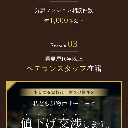
分譲マンション
相談件数
1,000
年
件
以上
03
Reason
業界歴10年以上
ベテランスタッフ
在籍