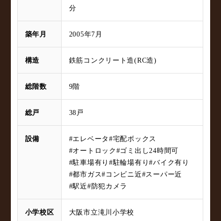
分
築年月
2005年7月
構造
鉄筋コンクリート造(RC造)
総階数
9階
総戸
38戸
設備
#エレベータ
#宅配ボックス
#オートロック
#ゴミ出し24時間可
#駐車場有り
#駐輪場有り
#バイク有り
#都市ガス
#コンビニ近
#スーパー近
#駅近
#防犯カメラ
小学校区
大阪市立滝川小学校