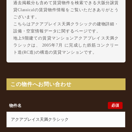
過去掲載分も含めて賃貸物件を検索できる大阪分譲賃
貸Classicalの賃貸物件情報をご覧いただきありがとう
ございます。
こちらはアクアプレイス天満クラシックの建物詳細・
設備・空室情報データに関するページです。
地上9階建ての賃貸マンションアクアプレイス天満ク
ラシックは、 2005年7月 に完成した鉄筋コンクリー
ト造(RC造)の構造の賃貸マンションです。
アクアプレイス天満クラシックは天満3丁目5-13に所
在し、 JR東西線 大阪天満宮駅 徒歩6分/ Osaka
Metro 谷町線 天満橋駅 徒歩8分/ Osaka Metro 堺筋
線 南森町駅 徒歩9分 からアクセスが可能となって
この物件へお問い合わせ
おります。
アクアプレイス天満クラシックの最新の空室状況のご
確認をはじめ、天満3丁目5-13周辺エリアで賃貸物
必須
物件名
件・マンションをお探しでしたら、ぜひ大阪分譲賃貸
Classicalまでお気軽にお問い合わせください。大阪分
譲賃貸Classicalでは、お問い合わせ以外にも来店予約
及びオンライン相談も受け付けております。また、希