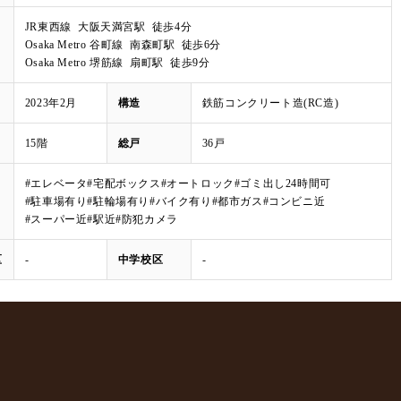
JR東西線 大阪天満宮駅 徒歩4分
Osaka Metro 谷町線 南森町駅 徒歩6分
Osaka Metro 堺筋線 扇町駅 徒歩9分
2023年2月
構造
鉄筋コンクリート造(RC造)
15階
総戸
36戸
#エレベータ
#宅配ボックス
#オートロック
#ゴミ出し24時間可
#駐車場有り
#駐輪場有り
#バイク有り
#都市ガス
#コンビニ近
#スーパー近
#駅近
#防犯カメラ
区
-
中学校区
-