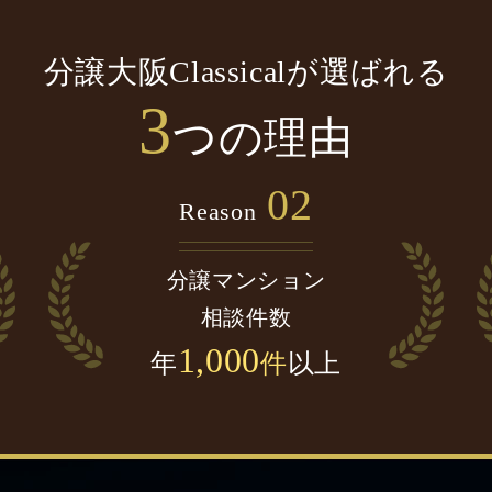
分譲大阪Classicalが選ばれる
3
つの理由
02
Reason
分譲マンション
相談件数
1,000
年
件
以上