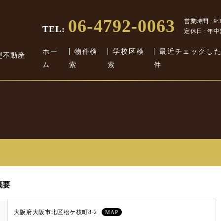
06-4792-0063
営業時間 : 9:30
TEL:
定休日 : 年
ホー
物件検
学校区検
最近チェックし
型不動産
ム
索
索
件
概要
大阪府大阪市北区松ケ枝町8-2
MAP