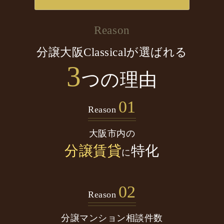
Reason
分譲大阪Classicalが選ばれる
3
つの理由
01
Reason
大阪市内の
分譲賃貸
特化
に
02
Reason
分譲マンション
相談件数