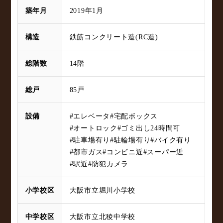
築年月
2019年1月
構造
鉄筋コンクリート造(RC造)
総階数
14階
総戸
85戸
設備
#エレベータ
#宅配ボックス
#オートロック
#ゴミ出し24時間可
#駐車場有り
#駐輪場有り
#バイク有り
#都市ガス
#コンビニ近
#スーパー近
#駅近
#防犯カメラ
小学校区
大阪市立堀川小学校
中学校区
大阪市立北稜中学校