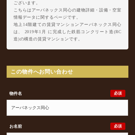
ございます。
こちらはアーバネックス同心の建物詳細・設備・空室
情報データに関するページです。
地上14階建ての賃貸マンションアーバネックス同心
は、 2019年1月 に完成した鉄筋コンクリート造(RC
造)の構造の賃貸マンションです。
アーバネックス同心は同心2丁目2-16に所在し、 大阪
環状線 桜ノ宮駅 徒歩6分/ Osaka Metro 堺筋線 扇町
駅 徒歩7分/ 大阪環状線 天満駅 徒歩7分 からアクセ
スが可能となっております。
この物件へお問い合わせ
アーバネックス同心の最新の空室状況のご確認をはじ
め、同心2丁目2-16周辺エリアで賃貸物件・マンショ
ンをお探しでしたら、ぜひ大阪分譲賃貸Classicalまで
必須
物件名
お気軽にお問い合わせください。大阪分譲賃貸
Classicalでは、お問い合わせ以外にも来店予約及びオ
ンライン相談も受け付けております。また、希望の条
件をいただきましたら、プロの目線からおすすめの賃
貸物件をご提案いたします。
必須
お名前