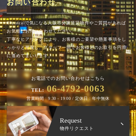
お問い合わせ
Classicalで気になる大阪市分譲賃貸物件やご質問があれば
お気軽にお問い合わせください。
丁寧なヒアリングにより、お客様のご要望や懸案事項を
し
っかりと把握し、スタッフ一同でお客様とのお取引を円滑
に進めてまいります。
お電話でのお問い合わせはこちら
06-4792-0063
TEL:
営業時間 : 9:30 - 19:00 / 定休日 : 年中無休
Request
物件リクエスト