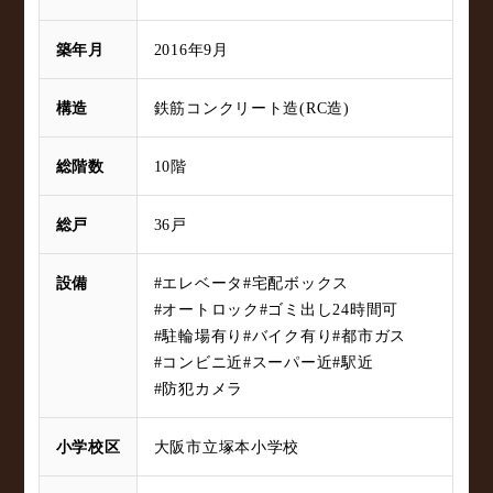
築年月
2016年9月
構造
鉄筋コンクリート造(RC造)
総階数
10階
総戸
36戸
設備
#エレベータ
#宅配ボックス
#オートロック
#ゴミ出し24時間可
#駐輪場有り
#バイク有り
#都市ガス
#コンビニ近
#スーパー近
#駅近
#防犯カメラ
小学校区
大阪市立塚本小学校