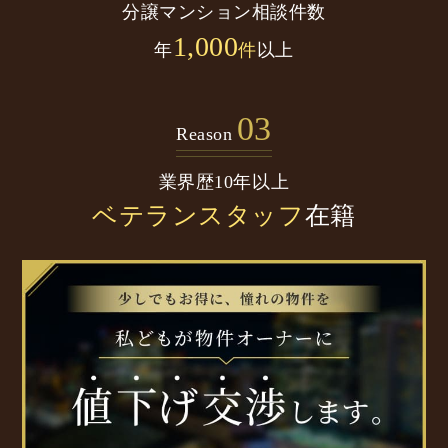
分譲マンション
相談件数
1,000
年
件
以上
03
Reason
業界歴10年以上
ベテランスタッフ
在籍