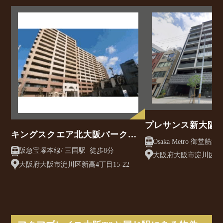
プレサンス新大阪
キングスクエア北大阪パークフ
Osaka Metro 御堂筋線/ 西中島南方駅 徒
ェリス2番館
阪急宝塚本線/ 三国駅 徒歩8分
歩3分
大阪府大阪市淀川区西中
大阪府大阪市淀川区新高4丁目15-22