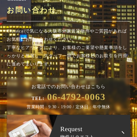
お問い合わせ
Classicalで気になる大阪市分譲賃貸物件やご質問があれば
お気軽にお問い合わせください。
丁寧なヒアリングにより、お客様のご要望や懸案事項を
し
っかりと把握し、スタッフ一同でお客様とのお取引を円滑
に進めてまいります。
お電話でのお問い合わせはこちら
06-4792-0063
TEL:
営業時間 : 9:30 - 19:00 / 定休日 : 年中無休
Request
物件リクエスト