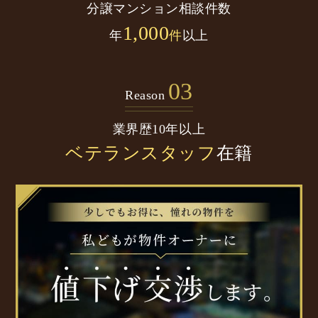
分譲マンション
相談件数
1,000
年
件
以上
03
Reason
業界歴10年以上
ベテランスタッフ
在籍