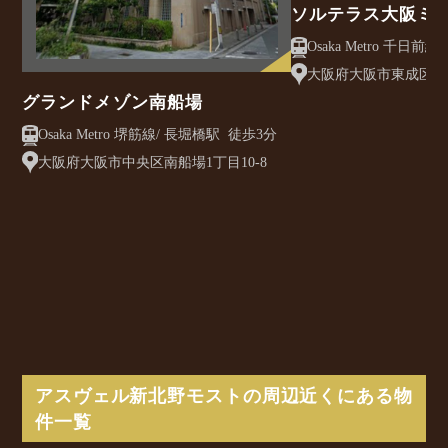
ソルテラス大阪ミ
クレアスト
大阪府大阪市東成区大今
グランドメゾン南船場
Osaka Metro 堺筋線/ 長堀橋駅 徒歩3分
大阪府大阪市中央区南船場1丁目10-8
アスヴェル新北野モストの周辺近くにある物
件一覧