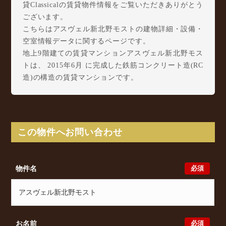
貸Classicalの賃貸物件情報をご覧いただきありがとう
ございます。
こちらはアスヴェル新北野モストの建物詳細・設備・
空室情報データに関するページです。
地上9階建ての賃貸マンションアスヴェル新北野モス
トは、 2015年6月 に完成した鉄筋コンクリート造(RC
造)の構造の賃貸マンションです。
アスヴェル新北野モストは塚本3丁目1-17に所在し、
JR東海道本線(大阪～神戸) 塚本駅 徒歩10分/ 阪急宝
塚本線 十三駅 徒歩12分/ 阪急神戸本線 神崎川駅
徒歩23分 からアクセスが可能となっております。
この物件へお問い合わせ
アスヴェル新北野モストの最新の空室状況のご確認を
はじめ、塚本3丁目1-17周辺エリアで賃貸物件・マン
ションをお探しでしたら、ぜひ大阪分譲賃貸Classical
必須
物件名
までお気軽にお問い合わせください。大阪分譲賃貸
Classicalでは、お問い合わせ以外にも来店予約及びオ
ンライン相談も受け付けております。また、希望の条
件をいただきましたら、プロの目線からおすすめの賃
貸物件をご提案いたします。
必須
お名前