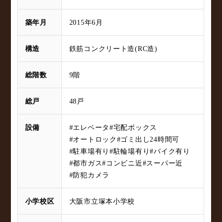
築年月
2015年6月
構造
鉄筋コンクリート造(RC造)
総階数
9階
総戸
48戸
設備
#エレベータ
#宅配ボックス
#オートロック
#ゴミ出し24時間可
#駐車場有り
#駐輪場有り
#バイク有り
#都市ガス
#コンビニ近
#スーパー近
#防犯カメラ
小学校区
大阪市立塚本小学校