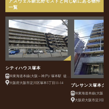
アスヴェル新北野モストと同じ駅にある物件
一覧
シティハウス塚本
JR東海道本線(大阪～神戸)/ 塚本駅 徒歩
10分
大阪府大阪市淀川区塚本5丁目11-14
プレサンス塚本グ
JR東海道本線(大阪～神戸)/ 塚本
3分
大阪府大阪市淀川区塚本2