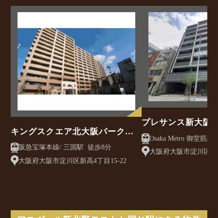
プレサンス新大阪
キングスクエア北大阪パークフ
Osaka Metro 御堂筋線/ 西中島南方駅 徒
ェリス2番館
阪急宝塚本線/ 三国駅 徒歩8分
歩3分
大阪府大阪市淀川区西中
大阪府大阪市淀川区新高4丁目15-22