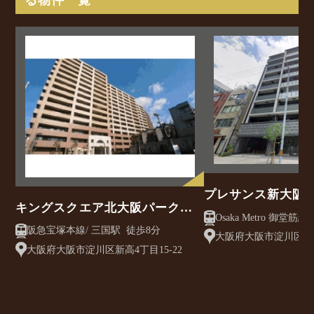
プレサンス新大阪
キングスクエア北大阪パークフ
Osaka Metro 御堂筋線/ 西中島南方駅 徒
ェリス2番館
阪急宝塚本線/ 三国駅 徒歩8分
歩3分
大阪府大阪市淀川区西中
大阪府大阪市淀川区新高4丁目15-22