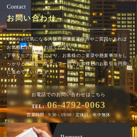
Contact
お問い合わせ
Classicalで気になる大阪市分譲賃貸物件やご質問があれば
お気軽にお問い合わせください。
丁寧なヒアリングにより、お客様のご要望や懸案事項を
し
っかりと把握し、スタッフ一同でお客様とのお取引を円滑
に進めてまいります。
お電話でのお問い合わせはこちら
06-4792-0063
TEL:
営業時間 : 9:30 - 19:00 / 定休日 : 年中無休
Request