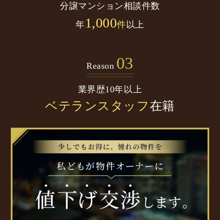
分譲マンション
相談件数
1,000
年
件
以上
03
Reason
業界歴10年以上
ベテランスタッフ
在籍