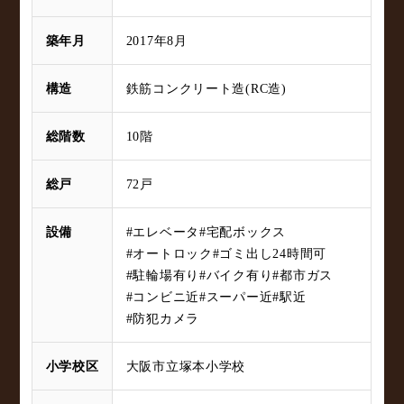
築年月
2017年8月
構造
鉄筋コンクリート造(RC造)
総階数
10階
総戸
72戸
設備
#エレベータ
#宅配ボックス
#オートロック
#ゴミ出し24時間可
#駐輪場有り
#バイク有り
#都市ガス
#コンビニ近
#スーパー近
#駅近
#防犯カメラ
小学校区
大阪市立塚本小学校