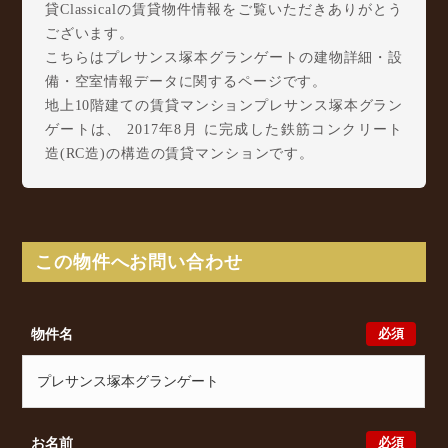
貸Classicalの賃貸物件情報をご覧いただきありがとう
ございます。
こちらはプレサンス塚本グランゲートの建物詳細・設
備・空室情報データに関するページです。
地上10階建ての賃貸マンションプレサンス塚本グラン
ゲートは、 2017年8月 に完成した鉄筋コンクリート
造(RC造)の構造の賃貸マンションです。
プレサンス塚本グランゲートは塚本2丁目27-16に所在
し、 JR東海道本線(大阪～神戸) 塚本駅 徒歩3分/ JR
東西線 御幣島駅 徒歩17分/ 阪急神戸本線 十三駅
徒歩19分 からアクセスが可能となっております。
この物件へお問い合わせ
プレサンス塚本グランゲートの最新の空室状況のご確
認をはじめ、塚本2丁目27-16周辺エリアで賃貸物件・
マンションをお探しでしたら、ぜひ大阪分譲賃貸
必須
物件名
Classicalまでお気軽にお問い合わせください。大阪分
譲賃貸Classicalでは、お問い合わせ以外にも来店予約
及びオンライン相談も受け付けております。また、希
望の条件をいただきましたら、プロの目線からおすす
めの賃貸物件をご提案いたします。
必須
お名前