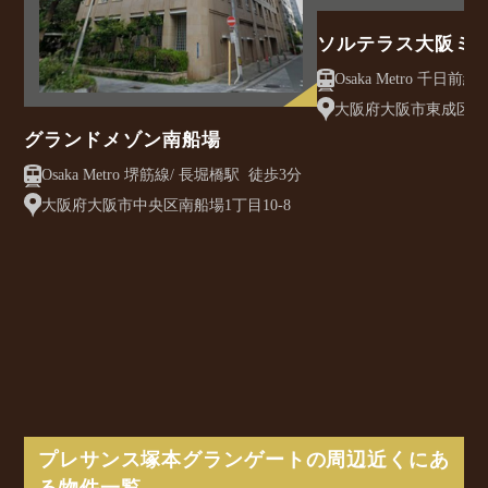
ソルテラス大阪ミ
クレアスト
大阪府大阪市東成区大今
グランドメゾン南船場
Osaka Metro 堺筋線/ 長堀橋駅 徒歩3分
大阪府大阪市中央区南船場1丁目10-8
プレサンス塚本グランゲートの周辺近くにあ
る物件一覧