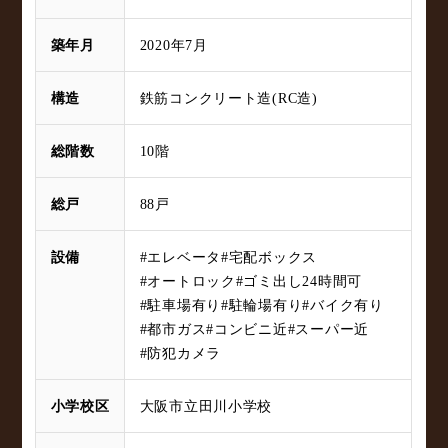
築年月
2020年7月
構造
鉄筋コンクリート造(RC造)
総階数
10階
総戸
88戸
設備
#エレベータ
#宅配ボックス
#オートロック
#ゴミ出し24時間可
#駐車場有り
#駐輪場有り
#バイク有り
#都市ガス
#コンビニ近
#スーパー近
#防犯カメラ
小学校区
大阪市立田川小学校