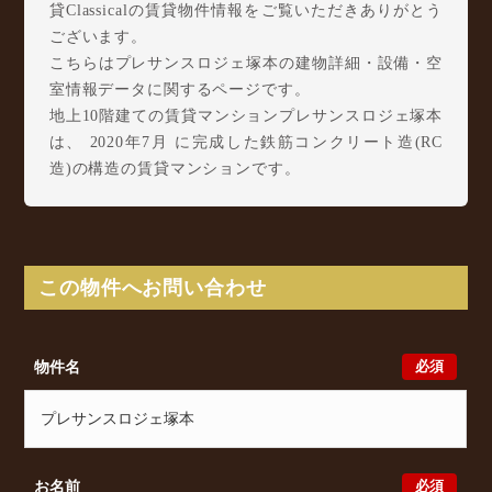
貸Classicalの賃貸物件情報をご覧いただきありがとう
ございます。
こちらはプレサンスロジェ塚本の建物詳細・設備・空
室情報データに関するページです。
地上10階建ての賃貸マンションプレサンスロジェ塚本
は、 2020年7月 に完成した鉄筋コンクリート造(RC
造)の構造の賃貸マンションです。
プレサンスロジェ塚本は田川3丁目7-25に所在し、 JR
東海道本線(大阪～神戸) 塚本駅 徒歩10分/ 阪急宝塚
本線 十三駅 徒歩19分/ JR東西線 御幣島駅 徒歩20
分 からアクセスが可能となっております。
この物件へお問い合わせ
プレサンスロジェ塚本の最新の空室状況のご確認をは
じめ、田川3丁目7-25周辺エリアで賃貸物件・マンシ
ョンをお探しでしたら、ぜひ大阪分譲賃貸Classicalま
必須
物件名
でお気軽にお問い合わせください。大阪分譲賃貸
Classicalでは、お問い合わせ以外にも来店予約及びオ
ンライン相談も受け付けております。また、希望の条
件をいただきましたら、プロの目線からおすすめの賃
貸物件をご提案いたします。
必須
お名前