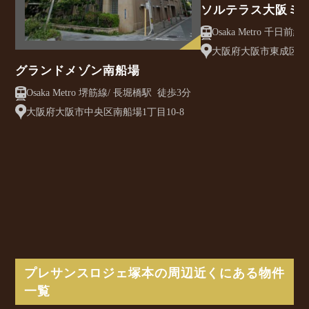
ソルテラス大阪ミ
クレアスト
大阪府大阪市東成区大今
グランドメゾン南船場
Osaka Metro 堺筋線/ 長堀橋駅 徒歩3分
大阪府大阪市中央区南船場1丁目10-8
プレサンスロジェ塚本の周辺近くにある物件
一覧