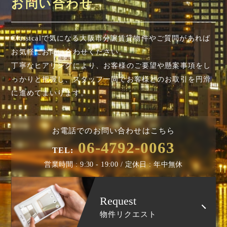
お問い合わせ
Classicalで気になる大阪市分譲賃貸物件やご質問があれば
お気軽にお問い合わせください。
丁寧なヒアリングにより、お客様のご要望や懸案事項を
し
っかりと把握し、スタッフ一同でお客様とのお取引を円滑
に進めてまいります。
お電話でのお問い合わせはこちら
06-4792-0063
TEL:
営業時間 : 9:30 - 19:00 / 定休日 : 年中無休
Request
物件リクエスト