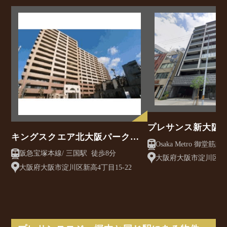
プレサンス新大阪
キングスクエア北大阪パークフ
Osaka Metro 御堂筋線/ 西中島南方駅 徒
ェリス2番館
阪急宝塚本線/ 三国駅 徒歩8分
歩3分
大阪府大阪市淀川区西中
大阪府大阪市淀川区新高4丁目15-22