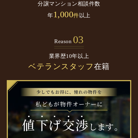
分譲マンション
相談件数
1,000
年
件
以上
03
Reason
業界歴10年以上
ベテランスタッフ
在籍