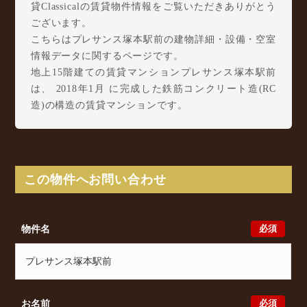
貸Classicalの賃貸物件情報をご覧いただきありがとう
ございます。
こちらはプレサンス塚本駅前の建物詳細・設備・空室
情報データに関するページです。
地上15階建ての賃貸マンションプレサンス塚本駅前
は、 2018年1月 に完成した鉄筋コンクリート造(RC
造)の構造の賃貸マンションです。
プレサンス塚本駅前は柏里2丁目3-27に所在し、 JR東
海道本線(大阪～神戸) 塚本駅 徒歩4分/ 阪神本線 姫
島駅 徒歩15分/ JR東西線 御幣島駅 徒歩18分 からア
クセスが可能となっております。
この物件へお問い合わせ
プレサンス塚本駅前の最新の空室状況のご確認をはじ
め、柏里2丁目3-27周辺エリアで賃貸物件・マンショ
ンをお探しでしたら、ぜひ大阪分譲賃貸Classicalまで
必須
物件名
お気軽にお問い合わせください。大阪分譲賃貸
Classicalでは、お問い合わせ以外にも来店予約及びオ
ンライン相談も受け付けております。また、希望の条
件をいただきましたら、プロの目線からおすすめの賃
貸物件をご提案いたします。
必須
お名前