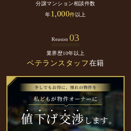
分譲マンション
相談件数
1,000
年
件
以上
03
Reason
業界歴10年以上
ベテランスタッフ
在籍