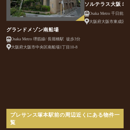
ソルテラス大阪ミ
クレアスト
大阪府大阪市東成区大今
グランドメゾン南船場
Osaka Metro 堺筋線/ 長堀橋駅 徒歩3分
大阪府大阪市中央区南船場1丁目10-8
プレサンス塚本駅前の周辺近くにある物件一
覧