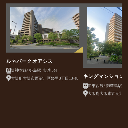
ルネパークオアシス
阪神本線/ 姫島駅 徒歩5分
キングマンション
大阪府大阪市西淀川区姫里3丁目13-48
ネ御幣島イースト
JR東西
大阪府大阪市西淀川区御