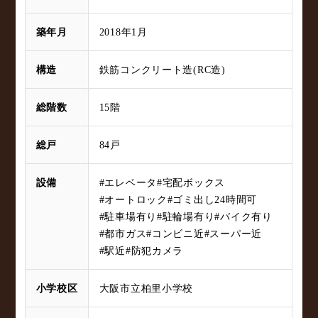
築年月
2018年1月
構造
鉄筋コンクリート造(RC造)
総階数
15階
総戸
84戸
設備
#エレベータ
#宅配ボックス
#オートロック
#ゴミ出し24時間可
#駐車場有り
#駐輪場有り
#バイク有り
#都市ガス
#コンビニ近
#スーパー近
#駅近
#防犯カメラ
小学校区
大阪市立柏里小学校