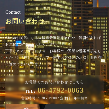
Contact
お問い合わせ
Classicalで気になる大阪市分譲賃貸物件やご質問があれば
お気軽にお問い合わせください。
丁寧なヒアリングにより、お客様のご要望や懸案事項を
し
っかりと把握し、スタッフ一同でお客様とのお取引を円滑
に進めてまいります。
お電話でのお問い合わせはこちら
06-4792-0063
TEL:
営業時間 : 9:30 - 19:00 / 定休日 : 年中無休