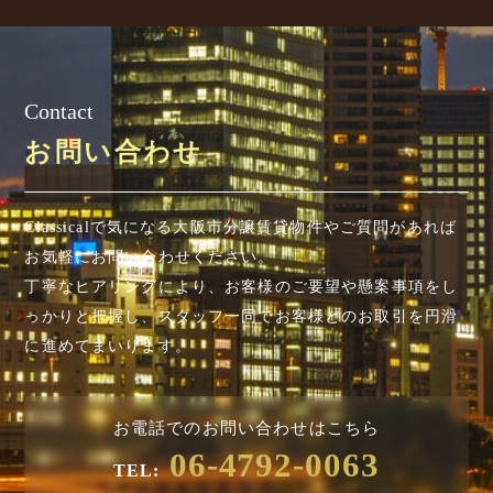
Contact
お問い合わせ
Classicalで気になる大阪市分譲賃貸物件やご質問があれば
お気軽にお問い合わせください。
丁寧なヒアリングにより、お客様のご要望や懸案事項を
し
っかりと把握し、スタッフ一同でお客様とのお取引を円滑
に進めてまいります。
お電話でのお問い合わせはこちら
06-4792-0063
TEL: