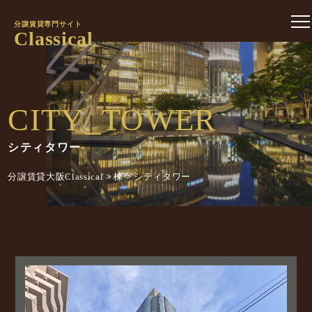
分譲賃貸専門サイト
Classical
CITY_TOWER
シティタワー
分譲賃貸大阪Classical
>
棟
>
シティタワー