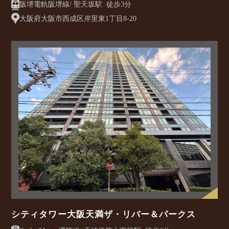
阪堺電軌阪堺線/ 聖天坂駅 徒歩3分
大阪府大阪市西成区岸里東1丁目8-20
シティタワー大阪天満ザ・リバー＆パークス