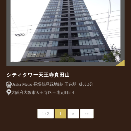
シティタワー天王寺真田山
Osaka Metro 長堀鶴見緑地線/ 玉造駅 徒歩3分
大阪府大阪市天王寺区玉造元町8-4
1 / 2
1
»
»»