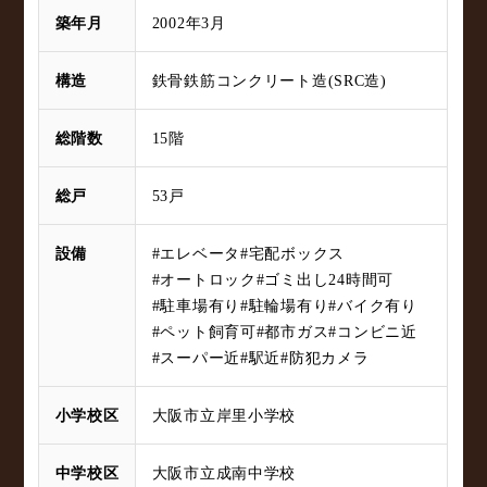
築年月
2002年3月
構造
鉄骨鉄筋コンクリート造(SRC造)
総階数
15階
総戸
53戸
設備
#エレベータ
#宅配ボックス
#オートロック
#ゴミ出し24時間可
#駐車場有り
#駐輪場有り
#バイク有り
#ペット飼育可
#都市ガス
#コンビニ近
#スーパー近
#駅近
#防犯カメラ
小学校区
大阪市立岸里小学校
中学校区
大阪市立成南中学校