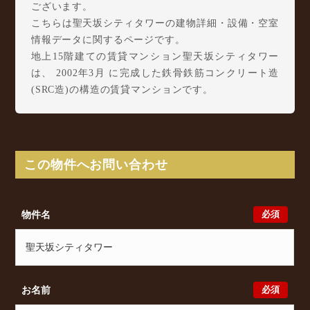
ございます。
こちらは聖天坂シティタワーの建物詳細・設備・空室
情報データに関するページです。
地上15階建ての賃貸マンション聖天坂シティタワー
は、 2002年3月 に完成した鉄骨鉄筋コンクリート造
(SRC造)の構造の賃貸マンションです。
聖天坂シティタワーは岸里東1丁目8-20に所在し、 阪
堺電軌阪堺線 聖天坂駅 徒歩3分/ 阪堺電軌阪堺線
天神ノ森駅 徒歩5分/ 南海高野線 岸里玉出駅 徒歩7
分 からアクセスが可能となっております。
この物件へお問い合わせ
聖天坂シティタワーの最新の空室状況のご確認をはじ
め、岸里東1丁目8-20周辺エリアで賃貸物件・マンシ
ョンをお探しでしたら、ぜひ大阪分譲賃貸Classicalま
必須
物件名
でお気軽にお問い合わせください。大阪分譲賃貸
Classicalでは、お問い合わせ以外にも来店予約及びオ
ンライン相談も受け付けております。また、希望の条
件をいただきましたら、プロの目線からおすすめの賃
貸物件をご提案いたします。
必須
お名前