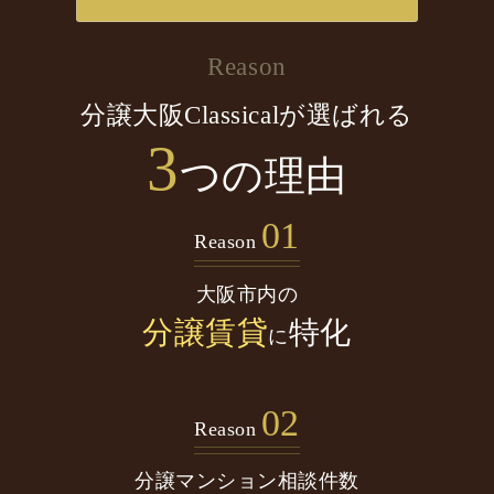
Reason
分譲大阪Classicalが選ばれる
3
つの理由
01
Reason
大阪市内の
分譲賃貸
特化
に
02
Reason
分譲マンション
相談件数