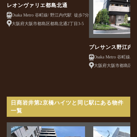
レオンヴァリエ都島北通
Osaka Metro 谷町線/ 野江内代駅 徒歩7分
大阪府大阪市都島区都島北通2丁目3-5
プレサンス野江内
大阪府大阪市都島区内代
日商岩井第2京橋ハイツと同じ駅にある物件
一覧