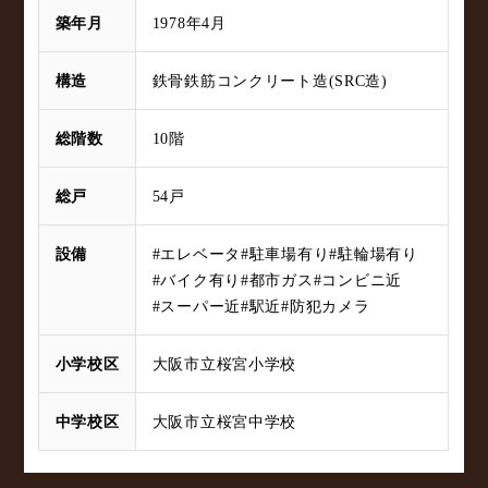
築年月
1978年4月
構造
鉄骨鉄筋コンクリート造(SRC造)
総階数
10階
総戸
54戸
設備
#エレベータ
#駐車場有り
#駐輪場有り
#バイク有り
#都市ガス
#コンビニ近
#スーパー近
#駅近
#防犯カメラ
小学校区
大阪市立桜宮小学校
中学校区
大阪市立桜宮中学校