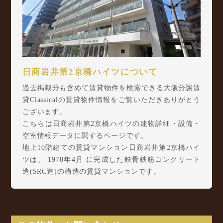
日商岩井第2京橋ハイツについて
過去掲載分も含めて賃貸物件を検索できる大阪分譲賃
貸Classicalの賃貸物件情報をご覧いただきありがとう
ございます。
こちらは日商岩井第2京橋ハイツの建物詳細・設備・
空室情報データに関するページです。
地上10階建ての賃貸マンション日商岩井第2京橋ハイ
ツは、 1978年4月 に完成した鉄骨鉄筋コンクリート
造(SRC造)の構造の賃貸マンションです。
日商岩井第2京橋ハイツは東野田町4丁目1-10に所在
し、 大阪環状線 京橋駅 徒歩5分/ JR東西線 大阪城
北詰駅 徒歩6分/ 京阪本線 京橋駅 徒歩6分 からアク
セスが可能となっております。