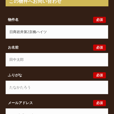
この物件へお問い合わせ
日商岩井第2京橋ハイツの最新の空室状況のご確認を
はじめ、東野田町4丁目1-10周辺エリアで賃貸物件・
マンションをお探しでしたら、ぜひ大阪分譲賃貸
必須
物件名
Classicalまでお気軽にお問い合わせください。大阪分
譲賃貸Classicalでは、お問い合わせ以外にも来店予約
及びオンライン相談も受け付けております。また、希
望の条件をいただきましたら、プロの目線からおすす
めの賃貸物件をご提案いたします。
必須
お名前
必須
ふりがな
必須
メールアドレス