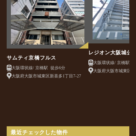
レジオン大阪城公
サムティ京橋フルス
大阪環状
大阪環状線/ 京橋駅 徒歩6分
大阪府大阪市城東区鴫野
大阪府大阪市城東区新喜多1丁目7‐27
最近チェックした物件