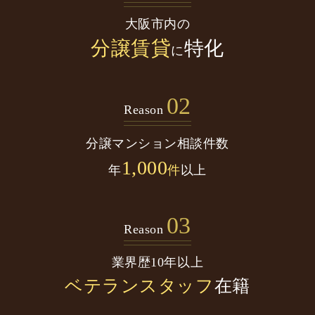
大阪市内の
分譲賃貸
特化
に
02
Reason
分譲マンション
相談件数
1,000
年
件
以上
03
Reason
業界歴10年以上
ベテランスタッフ
在籍