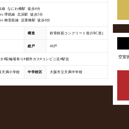
島線 なにわ橋駅 徒歩4分
Metro 堺筋線 北浜駅 徒歩5分
Metro 御堂筋線 淀屋橋駅 徒歩6分
月
構造
鉄骨鉄筋コンクリート造(SRC造)
総戸
40戸
空室
ータ
#駐輪場有り
#都市ガス
#コンビニ近
#駅近
西天満小学校
中学校区
大阪市立天満中学校