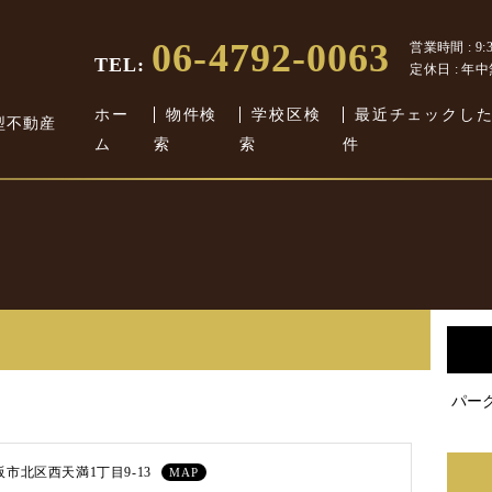
06-4792-0063
営業時間 : 9:30
TEL:
定休日 : 年
ホー
物件検
学校区検
最近チェックし
型不動産
ム
索
索
件
パー
市北区西天満1丁目9-13
MAP