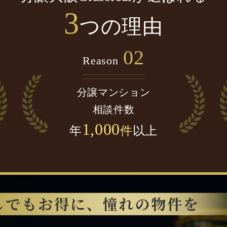
3
つの理由
02
Reason
分譲マンション
相談件数
1,000
年
件
以上