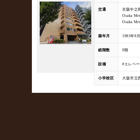
交通
京阪中之
Osaka 
Osaka 
築年月
1983年9
総階数
9階
設備
#エレベ
小学校区
大阪市立