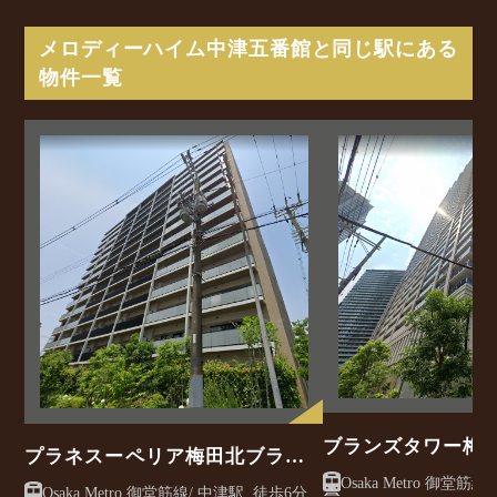
メロディーハイム中津五番館と同じ駅にある
物件一覧
ブランズタワー梅
プラネスーペリア梅田北ブライ
トコンフォート
Osaka Metro 御堂筋線/ 中津駅 徒歩6分