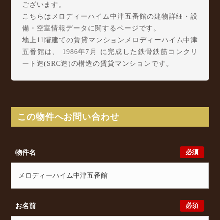
ございます。
こちらはメロディーハイム中津五番館の建物詳細・設
備・空室情報データに関するページです。
地上11階建ての賃貸マンションメロディーハイム中津
五番館は、 1986年7月 に完成した鉄骨鉄筋コンクリ
ート造(SRC造)の構造の賃貸マンションです。
メロディーハイム中津五番館は中津1丁目17-12に所在
し、 Osaka Metro 御堂筋線 中津駅 徒歩1分/ 阪急神
戸本線 中津駅 徒歩7分/ 阪急神戸本線 大阪梅田駅
徒歩12分 からアクセスが可能となっております。
この物件へお問い合わせ
メロディーハイム中津五番館の最新の空室状況のご確
認をはじめ、中津1丁目17-12周辺エリアで賃貸物件・
マンションをお探しでしたら、ぜひ大阪分譲賃貸
必須
物件名
Classicalまでお気軽にお問い合わせください。大阪分
譲賃貸Classicalでは、お問い合わせ以外にも来店予約
及びオンライン相談も受け付けております。また、希
望の条件をいただきましたら、プロの目線からおすす
めの賃貸物件をご提案いたします。
必須
お名前