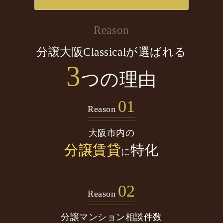
Reason
分譲大阪Classicalが選ばれる
3
つの理由
01
Reason
大阪市内の
分譲賃貸
特化
に
02
Reason
分譲マンション
相談件数