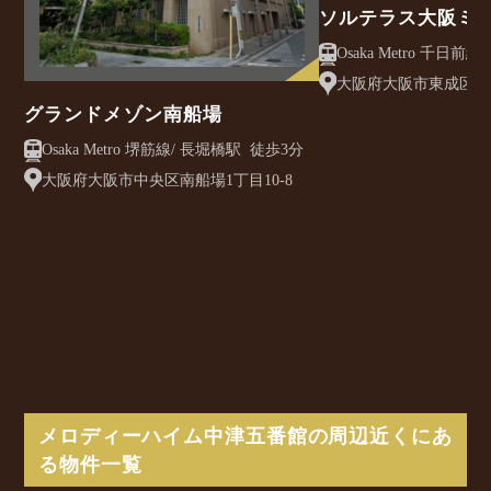
ソルテラス大阪ミ
クレアスト
大阪府大阪市東成区大今
グランドメゾン南船場
Osaka Metro 堺筋線/ 長堀橋駅 徒歩3分
大阪府大阪市中央区南船場1丁目10-8
メロディーハイム中津五番館の周辺近くにあ
る物件一覧