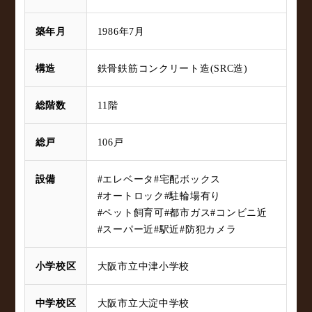
築年月
1986年7月
構造
鉄骨鉄筋コンクリート造(SRC造)
総階数
11階
総戸
106戸
設備
#エレベータ
#宅配ボックス
#オートロック
#駐輪場有り
#ペット飼育可
#都市ガス
#コンビニ近
#スーパー近
#駅近
#防犯カメラ
小学校区
大阪市立中津小学校
中学校区
大阪市立大淀中学校