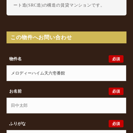
ート造(SRC造)の構造の賃貸マンションです。
メロディーハイム天六壱番館は本庄東1丁目13-7に所
在し、 Osaka Metro 堺筋線 天神橋筋六丁目駅 徒歩3
分/ Osaka Metro 谷町線 中崎町駅 徒歩7分/ Osaka
Metro 堺筋線 扇町駅 徒歩11分 からアクセスが可能
この物件へお問い合わせ
となっております。
メロディーハイム天六壱番館の最新の空室状況のご確
認をはじめ、本庄東1丁目13-7周辺エリアで賃貸物
必須
物件名
件・マンションをお探しでしたら、ぜひ大阪分譲賃貸
Classicalまでお気軽にお問い合わせください。大阪分
譲賃貸Classicalでは、お問い合わせ以外にも来店予約
及びオンライン相談も受け付けております。また、希
望の条件をいただきましたら、プロの目線からおすす
必須
お名前
めの賃貸物件をご提案いたします。
必須
ふりがな