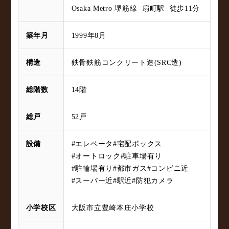
Osaka Metro 堺筋線 扇町駅 徒歩11分
築年月
1999年8月
構造
鉄骨鉄筋コンクリート造(SRC造)
総階数
14階
総戸
52戸
設備
#エレベータ
#宅配ボックス
#オートロック
#駐車場有り
#駐輪場有り
#都市ガス
#コンビニ近
#スーパー近
#駅近
#防犯カメラ
小学校区
大阪市立豊崎本庄小学校