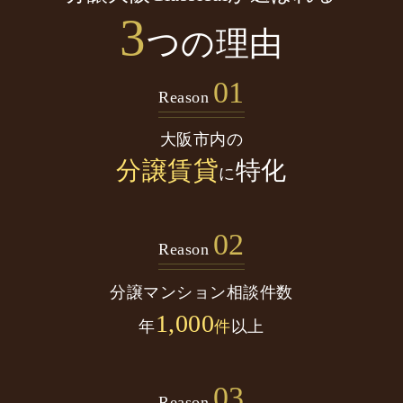
3
つの理由
01
Reason
大阪市内の
分譲賃貸
特化
に
02
Reason
分譲マンション
相談件数
1,000
年
件
以上
03
Reason