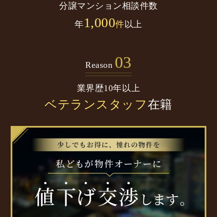
分譲マンション
相談件数
1,000
年
件
以上
03
Reason
業界歴10年以上
ベテランスタッフ
在籍