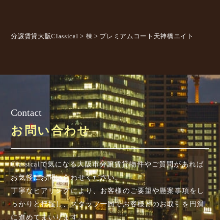
分譲賃貸大阪Classical
>
棟
>
プレミアムコート天神橋エイト
Contact
お問い合わせ
Classicalで気になる大阪市分譲賃貸物件やご質問があれば
お気軽にお問い合わせください。
丁寧なヒアリングにより、お客様のご要望や懸案事項を
し
っかりと把握し、スタッフ一同でお客様とのお取引を円滑
に進めてまいります。