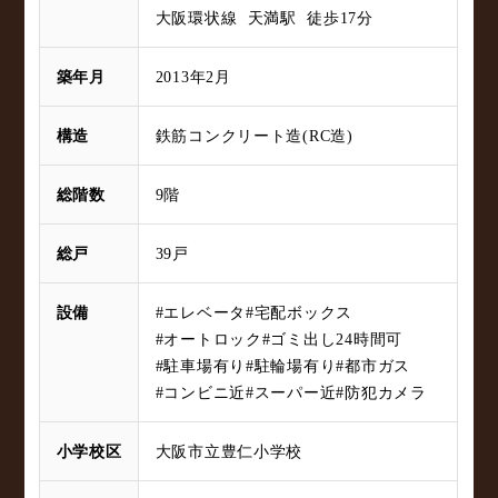
大阪環状線 天満駅 徒歩17分
築年月
2013年2月
構造
鉄筋コンクリート造(RC造)
総階数
9階
総戸
39戸
設備
#エレベータ
#宅配ボックス
#オートロック
#ゴミ出し24時間可
#駐車場有り
#駐輪場有り
#都市ガス
#コンビニ近
#スーパー近
#防犯カメラ
小学校区
大阪市立豊仁小学校