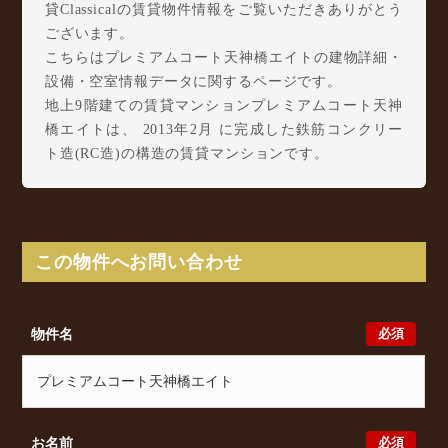
貸Classicalの賃貸物件情報をご覧いただきありがとう
ございます。
こちらはプレミアムコート天神橋エイトの建物詳細・
設備・空室情報データに関するページです。
地上9階建ての賃貸マンションプレミアムコート天神
橋エイトは、 2013年2月 に完成した鉄筋コンクリー
ト造(RC造)の構造の賃貸マンションです。
プレミアムコート天神橋エイトは天神橋8丁目10-18
に所在し、 Osaka Metro 堺筋線 天神橋筋六丁目駅
徒歩8分/ Osaka Metro 谷町線 中崎町駅 徒歩16分/ 大
阪環状線 天満駅 徒歩17分 からアクセスが可能とな
この物件へお問い合わせ
っております。
プレミアムコート天神橋エイトの最新の空室状況のご
確認をはじめ、天神橋8丁目10-18 周辺エリアで賃貸
必須
物件名
物件・マンションをお探しでしたら、ぜひ大阪分譲賃
貸Classicalまでお気軽にお問い合わせください。大阪
分譲賃貸Classicalでは、お問い合わせ以外にも来店予
約及びオンライン相談も受け付けております。また、
希望の条件をいただきましたら、プロの目線からおす
必須
お名前