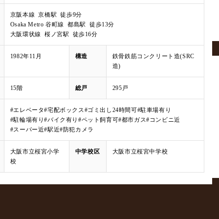
京阪本線 京橋駅 徒歩9分
Osaka Metro 谷町線 都島駅 徒歩13分
大阪環状線 桜ノ宮駅 徒歩16分
1982年11月
構造
鉄骨鉄筋コンクリート造(SRC
造)
15階
総戸
295戸
#エレベータ
#宅配ボックス
#ゴミ出し24時間可
#駐車場有り
#駐輪場有り
#バイク有り
#ペット飼育可
#都市ガス
#コンビニ近
#スーパー近
#駅近
#防犯カメラ
大阪市立桜宮小学
中学校区
大阪市立桜宮中学校
校