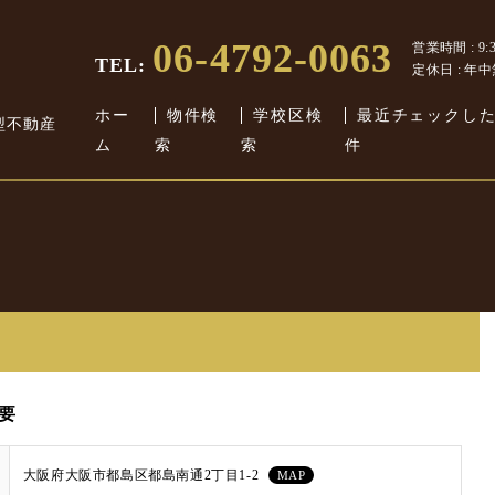
06-4792-0063
営業時間 : 9:30
TEL:
定休日 : 年
ホー
物件検
学校区検
最近チェックし
型不動産
ム
索
索
件
要
大阪府大阪市都島区都島南通2丁目1-2
MAP