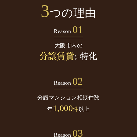
3
つの理由
01
Reason
大阪市内の
分譲賃貸
特化
に
02
Reason
分譲マンション
相談件数
1,000
年
件
以上
03
Reason