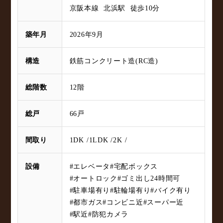
京阪本線 北浜駅 徒歩10分
築年月
2026年9月
構造
鉄筋コンクリート造(RC造)
総階数
12階
総戸
66戸
間取り
1DK
1LDK
2K
設備
#エレベータ
#宅配ボックス
#オートロック
#ゴミ出し24時間可
#駐車場有り
#駐輪場有り
#バイク有り
#都市ガス
#コンビニ近
#スーパー近
#駅近
#防犯カメラ