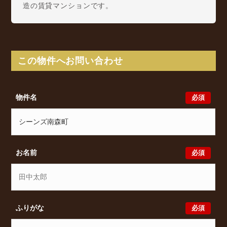
造の賃貸マンションです。
シーンズ南森町は南森町1丁目5番(地番)に所在し、
Osaka Metro 谷町線 南森町駅 徒歩2分/ JR東西線 大
阪天満宮駅 徒歩4分/ 京阪本線 北浜駅 徒歩10分 か
らアクセスが可能となっております。
この物件へお問い合わせ
シーンズ南森町の最新の空室状況のご確認をはじめ、
南森町1丁目5番(地番)周辺エリアで賃貸物件・マンシ
ョンをお探しでしたら、ぜひ大阪分譲賃貸Classicalま
必須
物件名
でお気軽にお問い合わせください。大阪分譲賃貸
Classicalでは、お問い合わせ以外にも来店予約及びオ
ンライン相談も受け付けております。また、希望の条
件をいただきましたら、プロの目線からおすすめの賃
貸物件をご提案いたします。
必須
お名前
必須
ふりがな