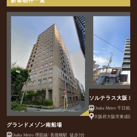
新着物件一覧
ソルテラス大阪ミ
クレアスト
大阪府大阪市東成区大今
グランドメゾン南船場
Osaka Metro 堺筋線/ 長堀橋駅 徒歩3分