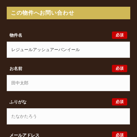
5-3に所在し、 阪神なんば線 九条駅 徒歩9分/ 阪神
なんば線 ドーム前駅 徒歩12分/ Osaka Metro 中央
この物件へお問い合わせ
線 九条駅 徒歩12分 からアクセスが可能となってお
ります。
レジュールアッシュアーバンイールの最新の空室状況
必須
物件名
のご確認をはじめ、市岡元町1丁目5-3周辺エリアで賃
貸物件・マンションをお探しでしたら、ぜひ大阪分譲
賃貸Classicalまでお気軽にお問い合わせください。大
阪分譲賃貸Classicalでは、お問い合わせ以外にも来店
予約及びオンライン相談も受け付けております。ま
必須
お名前
た、希望の条件をいただきましたら、プロの目線から
おすすめの賃貸物件をご提案いたします。
必須
ふりがな
必須
メールアドレス