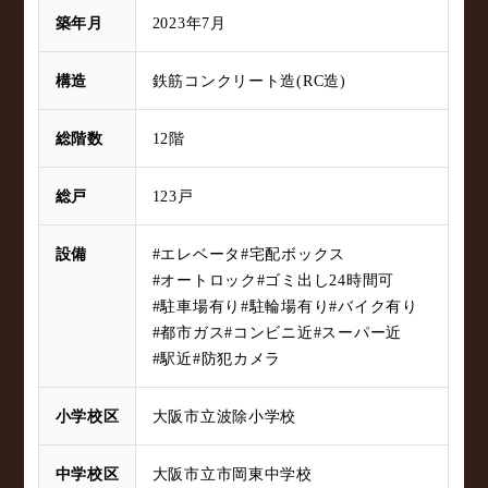
築年月
2023年7月
構造
鉄筋コンクリート造(RC造)
総階数
12階
総戸
123戸
設備
#エレベータ
#宅配ボックス
#オートロック
#ゴミ出し24時間可
#駐車場有り
#駐輪場有り
#バイク有り
#都市ガス
#コンビニ近
#スーパー近
#駅近
#防犯カメラ
小学校区
大阪市立波除小学校
中学校区
大阪市立市岡東中学校