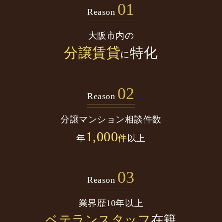
01
Reason
大阪市内の
分譲賃貸
特化
に
02
Reason
分譲マンション
相談件数
1,000
年
件
以上
03
Reason
業界歴10年以上
ベテランスタッフ
在籍