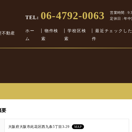
06-4792-0063
営業時間 : 9:30
TEL:
定休日 : 年
ホー
物件検
学校区検
最近チェックし
型不動産
ム
索
索
件
概要
大阪府大阪市此花区西九条5丁目3-29
MAP