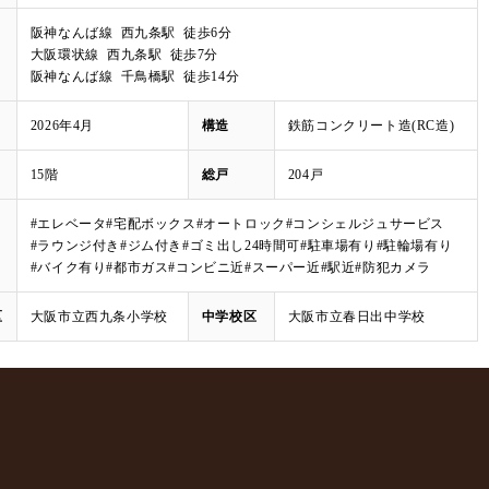
阪神なんば線 西九条駅 徒歩6分
大阪環状線 西九条駅 徒歩7分
阪神なんば線 千鳥橋駅 徒歩14分
2026年4月
構造
鉄筋コンクリート造(RC造)
15階
総戸
204戸
#エレベータ
#宅配ボックス
#オートロック
#コンシェルジュサービス
#ラウンジ付き
#ジム付き
#ゴミ出し24時間可
#駐車場有り
#駐輪場有り
#バイク有り
#都市ガス
#コンビニ近
#スーパー近
#駅近
#防犯カメラ
区
大阪市立西九条小学校
中学校区
大阪市立春日出中学校