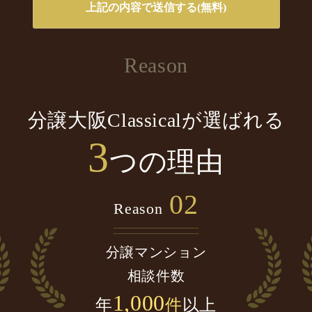
Reason
分譲大阪Classicalが選ばれる
3
つの理由
02
Reason
分譲マンション
相談件数
1,000
年
件
以上