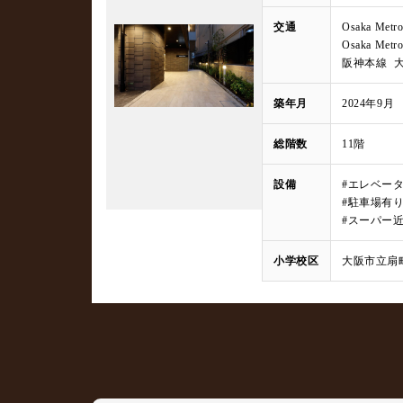
交通
Osaka M
Osaka M
阪神本線 
築年月
2024年9月
総階数
11階
設備
#エレベー
#駐車場有
#スーパー
小学校区
大阪市立扇