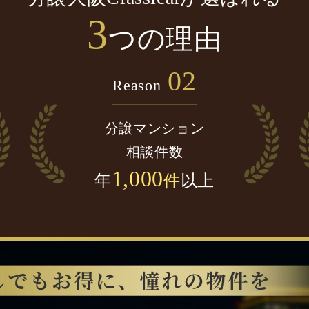
3
つの理由
02
Reason
分譲マンション
相談件数
1,000
年
件
以上