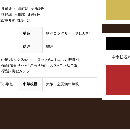
etro 谷町線 中崎町駅 徒歩3分
etro 堺筋線 扇町駅 徒歩8分
大阪梅田駅 徒歩8分
構造
鉄筋コンクリート造(RC造)
総戸
60戸
空室状況
タ
#宅配ボックス
#オートロック
#ゴミ出し24時間可
り
#駐輪場有り
#バイク有り
#都市ガス
#コンビニ近
近
#駅近
#防犯カメラ
町小学校
中学校区
大阪市立天満中学校