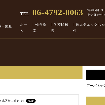
06-4792-0063
営業時間 : 9:30
TEL:
定休日 : 年
ホー
物件検
学校区検
最近チェックし
型不動産
ム
索
索
件
アーバネッ
北区堂山町14-24
MAP