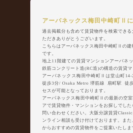
アーバネックス梅田中崎町Ⅱ
過去掲載分も含めて賃貸物件を検索できる大阪
ただきありがとうございます。
こちらはアーバネックス梅田中崎町Ⅱの建
です。
地上11階建ての賃貸マンションアーバネック
鉄筋コンクリート造(RC造)の構造の賃貸
アーバネックス梅田中崎町Ⅱは堂山町14-24に
徒歩3分/ Osaka Metro 堺筋線 扇町駅
セスが可能となっております。
アーバネックス梅田中崎町Ⅱの最新の空室状
アで賃貸物件・マンションをお探しでしたら、
問い合わせください。大阪分譲賃貸Class
ンライン相談も受け付けております。また
からおすすめの賃貸物件をご提案いたしま