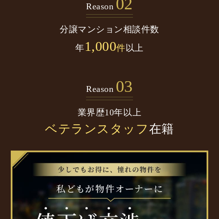
02
Reason
分譲マンション
相談件数
1,000
年
件
以上
03
Reason
業界歴10年以上
ベテランスタッフ
在籍