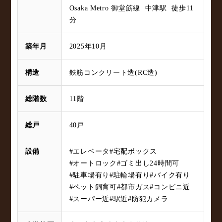
Osaka Metro 御堂筋線 中津駅 徒歩11
分
築年月
2025年10月
構造
鉄筋コンクリート造(RC造)
総階数
11階
総戸
40戸
設備
#エレベータ
#宅配ボックス
#オートロック
#ゴミ出し24時間可
#駐車場有り
#駐輪場有り
#バイク有り
#ペット飼育可
#都市ガス
#コンビニ近
#スーパー近
#駅近
#防犯カメラ