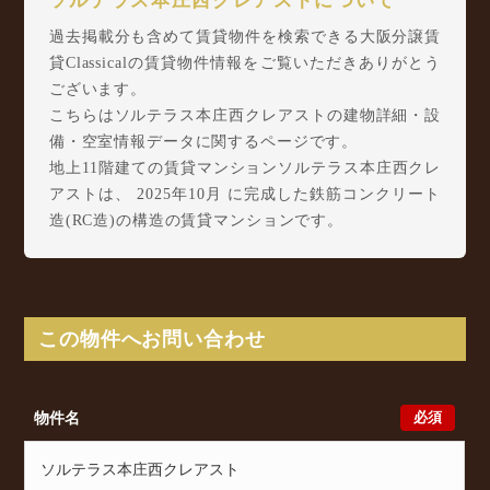
ソルテラス本庄西クレアストについて
過去掲載分も含めて賃貸物件を検索できる大阪分譲賃
貸Classicalの賃貸物件情報をご覧いただきありがとう
ございます。
こちらはソルテラス本庄西クレアストの建物詳細・設
備・空室情報データに関するページです。
地上11階建ての賃貸マンションソルテラス本庄西クレ
アストは、 2025年10月 に完成した鉄筋コンクリート
造(RC造)の構造の賃貸マンションです。
ソルテラス本庄西クレアストは本庄西3丁目1-9に所在
し、 Osaka Metro 堺筋線 天神橋筋六丁目駅 徒歩10
分/ Osaka Metro 谷町線 中崎町駅 徒歩11分/ Osaka
Metro 御堂筋線 中津駅 徒歩11分 からアクセスが可
この物件へお問い合わせ
能となっております。
ソルテラス本庄西クレアストの最新の空室状況のご確
認をはじめ、本庄西3丁目1-9周辺エリアで賃貸物件・
必須
物件名
マンションをお探しでしたら、ぜひ大阪分譲賃貸
Classicalまでお気軽にお問い合わせください。大阪分
譲賃貸Classicalでは、お問い合わせ以外にも来店予約