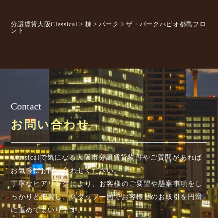
分譲賃貸大阪Classical
>
棟
>
パーク
>
ザ・パークハビオ都島フロ
ント
Contact
お問い合わせ
Classicalで気になる大阪市分譲賃貸物件やご質問があれば
お気軽にお問い合わせください。
丁寧なヒアリングにより、お客様のご要望や懸案事項を
し
っかりと把握し、スタッフ一同でお客様とのお取引を円滑
に進めてまいります。