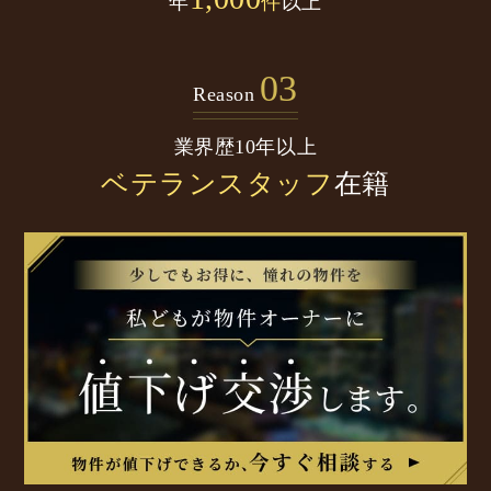
年
件
以上
03
Reason
業界歴10年以上
ベテランスタッフ
在籍