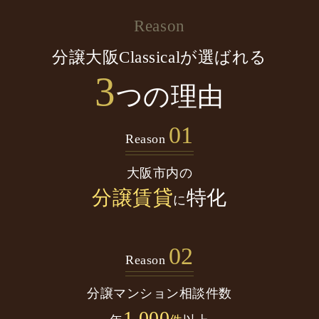
Reason
分譲大阪Classicalが選ばれる
3
つの理由
01
Reason
大阪市内の
分譲賃貸
特化
に
02
Reason
分譲マンション
相談件数
1,000