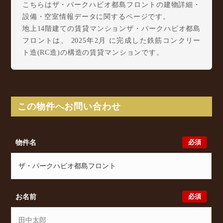
こちらはザ・パークハビオ都島フロントの建物詳細・
設備・空室情報データに関するページです。
地上14階建ての賃貸マンションザ・パークハビオ都島
フロントは、 2025年2月 に完成した鉄筋コンクリー
ト造(RC造)の構造の賃貸マンションです。
ザ・パークハビオ都島フロントは都島北通1丁目1-1に
所在し、 Osaka Metro 谷町線 都島駅 徒歩2分/ 大阪
環状線 桜ノ宮駅 徒歩13分/ Osaka Metro 谷町線 野
江内代駅 徒歩15分 からアクセスが可能となっており
この物件へお問い合わせ
ます。
ザ・パークハビオ都島フロントの最新の空室状況のご
確認をはじめ、都島北通1丁目1-1周辺エリアで賃貸物
必須
物件名
件・マンションをお探しでしたら、ぜひ大阪分譲賃貸
Classicalまでお気軽にお問い合わせください。大阪分
譲賃貸Classicalでは、お問い合わせ以外にも来店予約
及びオンライン相談も受け付けております。また、希
望の条件をいただきましたら、プロの目線からおすす
必須
お名前
めの賃貸物件をご提案いたします。