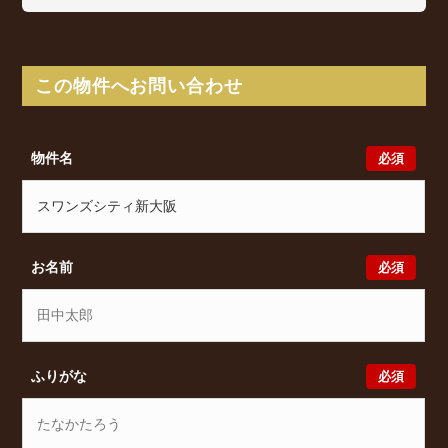
スワンズシティ新大阪は木川東3丁目9-5に所在し、
Osaka Metro 御堂筋線 西中島南方駅 徒歩10分/ 阪急
京都本線 南方駅 徒歩12分/ 山陽新幹線 新大阪駅
徒歩15分 からアクセスが可能となっております。
この物件へお問い合わせ
スワンズシティ新大阪の最新の空室状況のご確認をは
じめ、木川東3丁目9-5周辺エリアで賃貸物件・マンシ
ョンをお探しでしたら、ぜひ大阪分譲賃貸Classicalま
必須
物件名
でお気軽にお問い合わせください。大阪分譲賃貸
Classicalでは、お問い合わせ以外にも来店予約及びオ
ンライン相談も受け付けております。また、希望の条
件をいただきましたら、プロの目線からおすすめの賃
貸物件をご提案いたします。
必須
お名前
必須
ふりがな