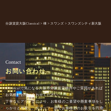
分譲賃貸大阪Classical
>
棟
>
スワンズ
>
スワンズシティ新大阪
Contact
お問い合わせ
Classicalで気になる大阪市分譲賃貸物件やご質問があれば
お気軽にお問い合わせください。
丁寧なヒアリングにより、お客様のご要望や懸案事項を
し
っかりと把握し、スタッフ一同でお客様とのお取引を円滑