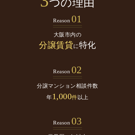
3
つの理由
01
Reason
大阪市内の
分譲賃貸
特化
に
02
Reason
分譲マンション
相談件数
1,000
年
件
以上
03
Reason