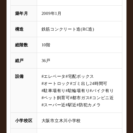
築年月
2009年1月
構造
鉄筋コンクリート造(RC造)
総階数
10階
総戸
36戸
設備
#エレベータ
#宅配ボックス
#オートロック
#ゴミ出し24時間可
#駐車場有り
#駐輪場有り
#バイク有り
#ペット飼育可
#都市ガス
#コンビニ近
#スーパー近
#駅近
#防犯カメラ
小学校区
大阪市立木川小学校