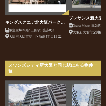
プレサンス新大阪
キングスクエア北大阪パークフ
Osaka Metro 御堂筋線/ 西中島南方駅 徒
ェリス2番館
阪急宝塚本線/ 三国駅 徒歩8分
歩3分
大阪府大阪市淀川区西中
大阪府大阪市淀川区新高4丁目15-22
スワンズシティ新大阪と同じ駅にある物件一
覧