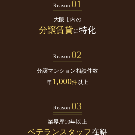
01
Reason
大阪市内の
分譲賃貸
特化
に
02
Reason
分譲マンション
相談件数
1,000
年
件
以上
03
Reason
業界歴10年以上
ベテランスタッフ
在籍