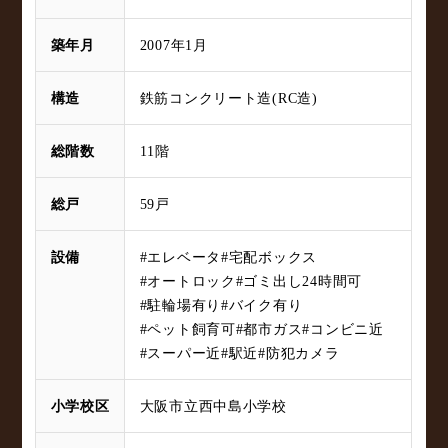
築年月
2007年1月
構造
鉄筋コンクリート造(RC造)
総階数
11階
総戸
59戸
設備
#エレベータ
#宅配ボックス
#オートロック
#ゴミ出し24時間可
#駐輪場有り
#バイク有り
#ペット飼育可
#都市ガス
#コンビニ近
#スーパー近
#駅近
#防犯カメラ
小学校区
大阪市立西中島小学校