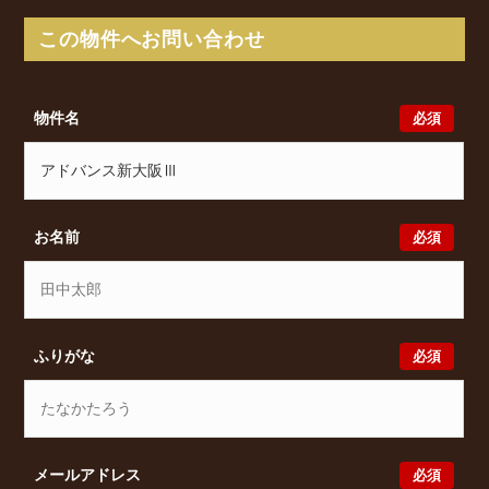
歩11分 からアクセスが可能となっております。
この物件へお問い合わせ
アドバンス新大阪Ⅲの最新の空室状況のご確認をはじ
め、西中島2丁目14-25周辺エリアで賃貸物件・マンシ
ョンをお探しでしたら、ぜひ大阪分譲賃貸Classicalま
必須
物件名
でお気軽にお問い合わせください。大阪分譲賃貸
Classicalでは、お問い合わせ以外にも来店予約及びオ
ンライン相談も受け付けております。また、希望の条
件をいただきましたら、プロの目線からおすすめの賃
貸物件をご提案いたします。
必須
お名前
必須
ふりがな
必須
メールアドレス