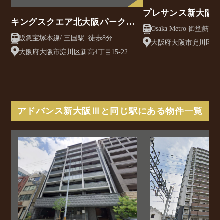
プレサンス新大阪
キングスクエア北大阪パークフ
Osaka Metro 御堂筋線/ 西中島南方駅 徒
ェリス2番館
阪急宝塚本線/ 三国駅 徒歩8分
歩3分
大阪府大阪市淀川区西中
大阪府大阪市淀川区新高4丁目15-22
アドバンス新大阪Ⅲと同じ駅にある物件一覧