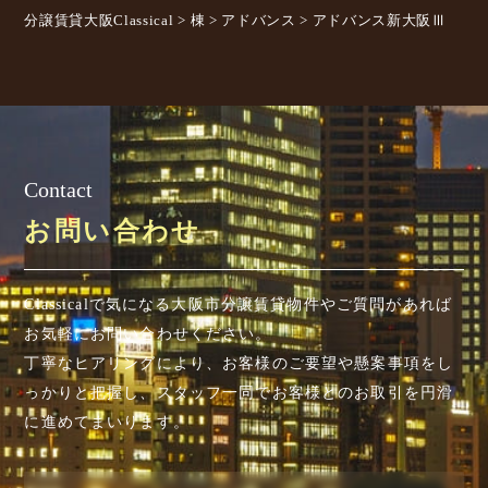
分譲賃貸大阪Classical
>
棟
>
アドバンス
>
アドバンス新大阪Ⅲ
Contact
お問い合わせ
Classicalで気になる大阪市分譲賃貸物件やご質問があれば
お気軽にお問い合わせください。
丁寧なヒアリングにより、お客様のご要望や懸案事項を
し
っかりと把握し、スタッフ一同でお客様とのお取引を円滑
に進めてまいります。