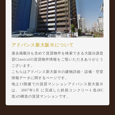
アドバンス新大阪Ⅲについて
過去掲載分も含めて賃貸物件を検索できる大阪分譲賃
貸Classicalの賃貸物件情報をご覧いただきありがとう
ございます。
こちらはアドバンス新大阪Ⅲの建物詳細・設備・空室
情報データに関するページです。
地上11階建ての賃貸マンションアドバンス新大阪Ⅲ
は、 2007年1月 に完成した鉄筋コンクリート造(RC
造)の構造の賃貸マンションです。
アドバンス新大阪Ⅲは西中島2丁目14-25に所在し、
Osaka Metro 御堂筋線 西中島南方駅 徒歩3分/ 阪急
京都本線 南方駅 徒歩3分/ 山陽新幹線 新大阪駅 徒