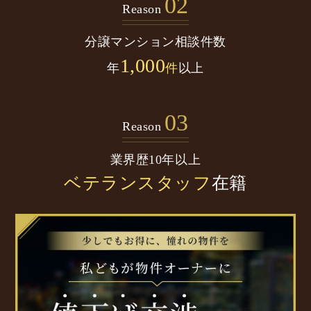
02
Reason
分譲マンション
相談件数
1,000
年
件
以上
03
Reason
業界歴10年以上
ベテランスタッフ
在籍