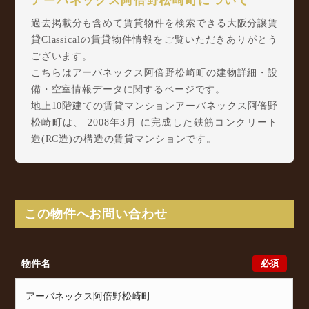
アーバネックス阿倍野松崎町について
過去掲載分も含めて賃貸物件を検索できる大阪分譲賃
貸Classicalの賃貸物件情報をご覧いただきありがとう
ございます。
こちらはアーバネックス阿倍野松崎町の建物詳細・設
備・空室情報データに関するページです。
地上10階建ての賃貸マンションアーバネックス阿倍野
松崎町は、 2008年3月 に完成した鉄筋コンクリート
造(RC造)の構造の賃貸マンションです。
アーバネックス阿倍野松崎町は松崎町2丁目10-20に所
在し、 Osaka Metro 谷町線 阿倍野駅 徒歩3分/ 阪堺
電軌上町線 阿倍野駅 徒歩4分/ 近鉄南大阪線 大阪
阿部野橋駅 徒歩4分 からアクセスが可能となってお
この物件へお問い合わせ
ります。
アーバネックス阿倍野松崎町の最新の空室状況のご確
認をはじめ、松崎町2丁目10-20周辺エリアで賃貸物
必須
物件名
件・マンションをお探しでしたら、ぜひ大阪分譲賃貸
Classicalまでお気軽にお問い合わせください。大阪分
譲賃貸Classicalでは、お問い合わせ以外にも来店予約