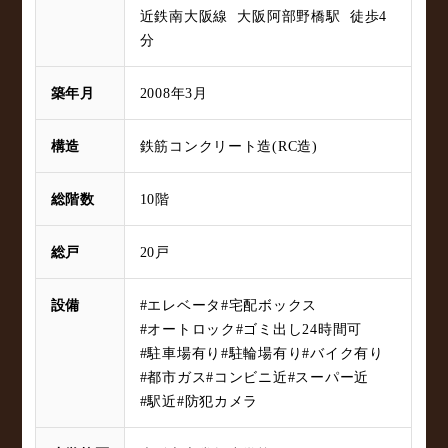
近鉄南大阪線 大阪阿部野橋駅 徒歩4
分
築年月
2008年3月
構造
鉄筋コンクリート造(RC造)
総階数
10階
総戸
20戸
設備
#エレベータ
#宅配ボックス
#オートロック
#ゴミ出し24時間可
#駐車場有り
#駐輪場有り
#バイク有り
#都市ガス
#コンビニ近
#スーパー近
#駅近
#防犯カメラ