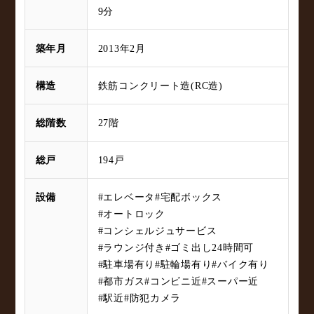
9分
築年月
2013年2月
構造
鉄筋コンクリート造(RC造)
総階数
27階
総戸
194戸
設備
#エレベータ
#宅配ボックス
#オートロック
#コンシェルジュサービス
#ラウンジ付き
#ゴミ出し24時間可
#駐車場有り
#駐輪場有り
#バイク有り
#都市ガス
#コンビニ近
#スーパー近
#駅近
#防犯カメラ