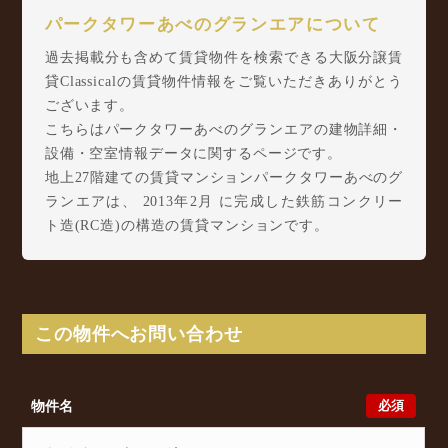
パークタワーあべのグランエアについて
過去掲載分も含めて賃貸物件を検索できる大阪分譲賃
貸Classicalの賃貸物件情報をご覧いただきありがとう
ございます。
こちらはパークタワーあべのグランエアの建物詳細・
設備・空室情報データに関するページです。
地上27階建ての賃貸マンションパークタワーあべのグ
ランエアは、 2013年2月 に完成した鉄筋コンクリー
ト造(RC造)の構造の賃貸マンションです。
パークタワーあべのグランエアは旭町3丁目2-36に所
在し、 Osaka Metro 谷町線 阿倍野駅 徒歩5分/ 阪堺
電軌上町線 阿倍野駅 徒歩6分/ Osaka Metro 御堂筋
線 天王寺駅 徒歩9分 からアクセスが可能となって
この物件へお問い合わせ
おります。
パークタワーあべのグランエアの最新の空室状況のご
確認をはじめ、旭町3丁目2-36周辺エリアで賃貸物
必須
物件名
件・マンションをお探しでしたら、ぜひ大阪分譲賃貸
Classicalまでお気軽にお問い合わせください。大阪分