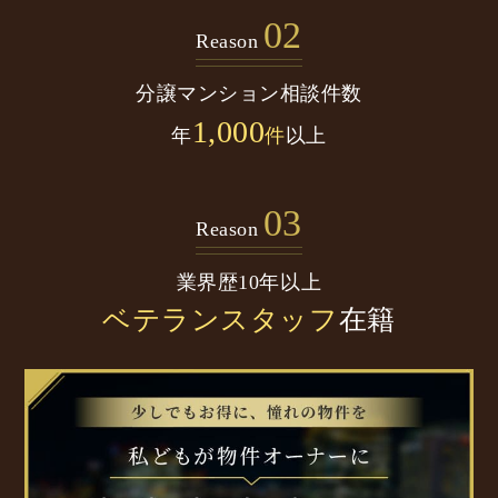
02
Reason
分譲マンション
相談件数
1,000
年
件
以上
03
Reason
業界歴10年以上
ベテランスタッフ
在籍