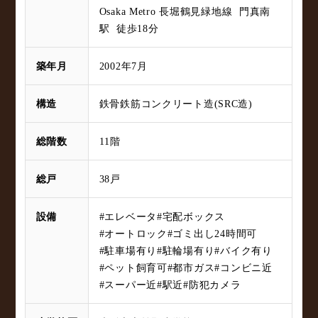
Osaka Metro 長堀鶴見緑地線 門真南
駅 徒歩18分
築年月
2002年7月
構造
鉄骨鉄筋コンクリート造(SRC造)
総階数
11階
総戸
38戸
設備
#エレベータ
#宅配ボックス
#オートロック
#ゴミ出し24時間可
#駐車場有り
#駐輪場有り
#バイク有り
#ペット飼育可
#都市ガス
#コンビニ近
#スーパー近
#駅近
#防犯カメラ