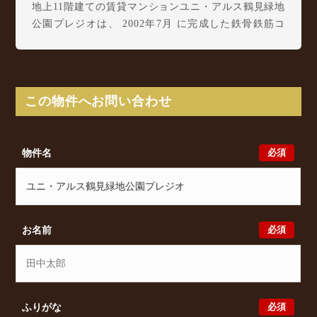
地上11階建ての賃貸マンションユニ・アルス鶴見緑地
公園プレジオは、 2002年7月 に完成した鉄骨鉄筋コ
ンクリート造(SRC造)の構造の賃貸マンションです。
ユニ・アルス鶴見緑地公園プレジオは浜2丁目5-15に
所在し、 Osaka Metro 長堀鶴見緑地線 鶴見緑地駅
徒歩5分/ Osaka Metro 長堀鶴見緑地線 門真南駅 徒
この物件へお問い合わせ
歩13分/ Osaka Metro 長堀鶴見緑地線 門真南駅 徒歩
18分 からアクセスが可能となっております。
ユニ・アルス鶴見緑地公園プレジオの最新の空室状況
必須
物件名
のご確認をはじめ、浜2丁目5-15周辺エリアで賃貸物
件・マンションをお探しでしたら、ぜひ大阪分譲賃貸
Classicalまでお気軽にお問い合わせください。大阪分
譲賃貸Classicalでは、お問い合わせ以外にも来店予約
及びオンライン相談も受け付けております。また、希
必須
お名前
望の条件をいただきましたら、プロの目線からおすす
めの賃貸物件をご提案いたします。
必須
ふりがな