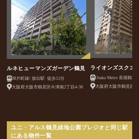
ライオンズスクエ
ルネヒューマンズガーデン鶴見
Osaka Metro 長堀鶴見緑地線
JR片町線/ 放出駅 徒歩12分
駅 徒歩6分
大阪府大阪市鶴見区鶴見4
大阪府大阪市鶴見区今津南2丁目4-38
ユニ・アルス鶴見緑地公園プレジオと同じ駅
にある物件一覧