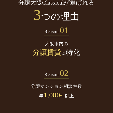
分譲大阪Classicalが選ばれる
3
つの理由
01
Reason
大阪市内の
分譲賃貸
特化
に
02
Reason
分譲マンション
相談件数
1,000
年
件
以上