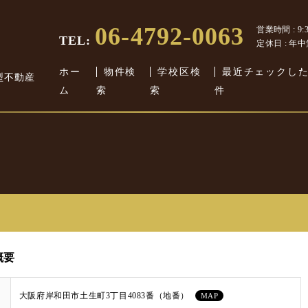
06-4792-0063
営業時間 : 9:30
TEL:
定休日 : 年
ホー
物件検
学校区検
最近チェックし
型不動産
ム
索
索
件
概要
大阪府岸和田市土生町3丁目4083番（地番）
MAP