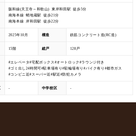
阪和線(天王寺～和歌山) 東岸和田駅 徒歩5分
南海本線 蛸地蔵駅 徒歩21分
南海本線 岸和田駅 徒歩22分
2025年10月
構造
鉄筋コンクリート造(RC造)
15階
総戸
128戸
#エレベータ
#宅配ボックス
#オートロック
#ラウンジ付き
#ゴミ出し24時間可
#駐車場有り
#駐輪場有り
#バイク有り
#都市ガス
#コンビニ近
#スーパー近
#駅近
#防犯カメラ
区
-
中学校区
-