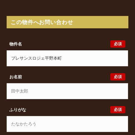
番)に所在し、 Osaka Metro 谷町線 平野駅 徒歩4分/
JR関西本線(加茂～ＪＲ難波) 平野駅 徒歩13分/
Osaka Metro 谷町線 喜連瓜破駅 徒歩20分 からアク
この物件へお問い合わせ
セスが可能となっております。
プレサンスロジェ平野本町の最新の空室状況のご確認
をはじめ、平野本町二丁目1番1(地番)周辺エリアで賃
必須
物件名
貸物件・マンションをお探しでしたら、ぜひ大阪分譲
賃貸Classicalまでお気軽にお問い合わせください。大
阪分譲賃貸Classicalでは、お問い合わせ以外にも来店
予約及びオンライン相談も受け付けております。ま
た、希望の条件をいただきましたら、プロの目線から
必須
お名前
おすすめの賃貸物件をご提案いたします。
必須
ふりがな