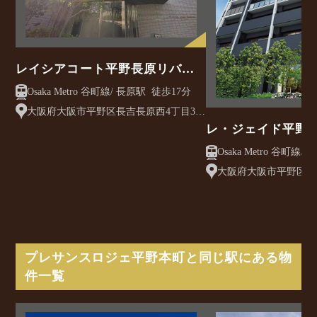
レイシアコート平野長原リバー
サイドリッジ
Osaka Metro 谷町線/ 長原駅 徒歩17分
大阪府大阪市平野区長吉長原西4丁目3-
21
レ・ジェイド平野
大阪府大阪市平野区平
（地番）
プレサンスロジェ平野本町と同じ駅にある物
件一覧