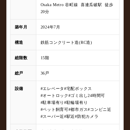
Osaka Metro 谷町線 喜連瓜破駅 徒歩
20分
築年月
2024年7月
構造
鉄筋コンクリート造(RC造)
総階数
15階
総戸
36戸
設備
#エレベータ
#宅配ボックス
#オートロック
#ゴミ出し24時間可
#駐車場有り
#駐輪場有り
#ペット飼育可
#都市ガス
#コンビニ近
#スーパー近
#駅近
#防犯カメラ