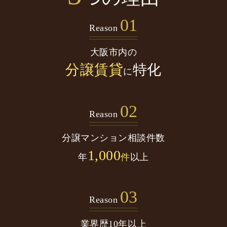
01
Reason
大阪市内の
分譲賃貸
特化
に
02
Reason
分譲マンション
相談件数
1,000
年
件
以上
03
Reason
業界歴10年以上