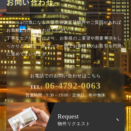
お問い合わせ
Classicalで気になる大阪市分譲賃貸物件やご質問があれば
お気軽にお問い合わせください。
丁寧なヒアリングにより、お客様のご要望や懸案事項を
し
っかりと把握し、スタッフ一同でお客様とのお取引を円滑
に進めてまいります。
お電話でのお問い合わせはこちら
06-4792-0063
TEL:
営業時間 : 9:30 - 19:00 / 定休日 : 年中無休
Request
物件リクエスト