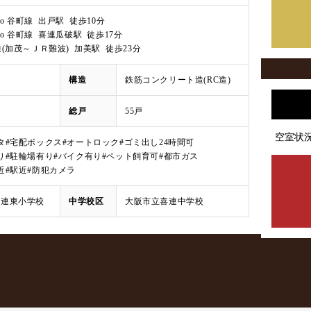
etro 谷町線 出戸駅 徒歩10分
etro 谷町線 喜連瓜破駅 徒歩17分
線(加茂～ＪＲ難波) 加美駅 徒歩23分
構造
鉄筋コンクリート造(RC造)
総戸
55戸
空室状
タ
#宅配ボックス
#オートロック
#ゴミ出し24時間可
り
#駐輪場有り
#バイク有り
#ペット飼育可
#都市ガス
近
#駅近
#防犯カメラ
喜連東小学校
中学校区
大阪市立喜連中学校