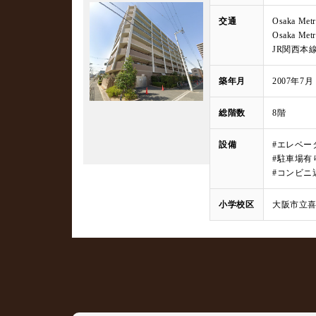
交通
Osaka M
Osaka M
JR関西本
築年月
2007年7月
総階数
8階
設備
#エレベー
#駐車場有
#コンビニ
小学校区
大阪市立