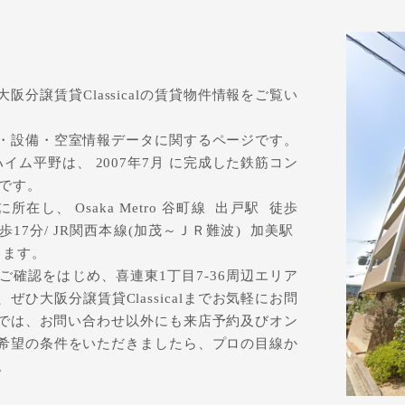
て
分譲賃貸Classicalの賃貸物件情報をご覧い
・設備・空室情報データに関するページです。
ム平野は、 2007年7月 に完成した鉄筋コン
ンです。
在し、 Osaka Metro 谷町線 出戸駅 徒歩
駅 徒歩17分/ JR関西本線(加茂～ＪＲ難波) 加美駅
ります。
確認をはじめ、喜連東1丁目7-36周辺エリア
ひ大阪分譲賃貸Classicalまでお気軽にお問
calでは、お問い合わせ以外にも来店予約及びオン
希望の条件をいただきましたら、プロの目線か
。