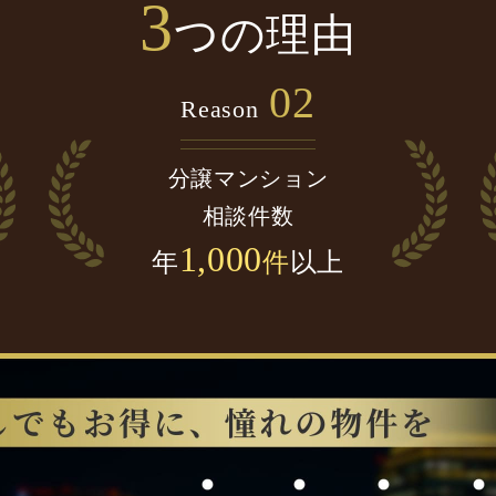
3
つの理由
02
Reason
分譲マンション
相談件数
1,000
年
件
以上