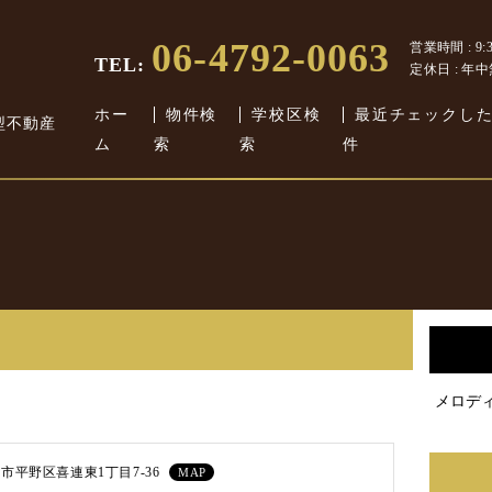
06-4792-0063
営業時間 : 9:30
TEL:
定休日 : 年
ホー
物件検
学校区検
最近チェックし
型不動産
ム
索
索
件
メロデ
市平野区喜連東1丁目7-36
MAP