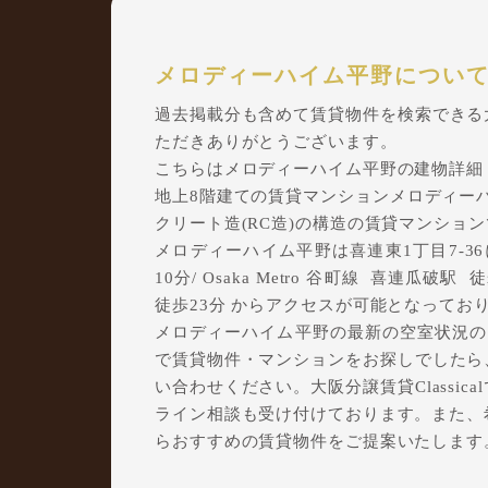
メロディーハイム平野につい
過去掲載分も含めて賃貸物件を検索できる大阪
ただきありがとうございます。
こちらはメロディーハイム平野の建物詳細
地上8階建ての賃貸マンションメロディーハイ
クリート造(RC造)の構造の賃貸マンショ
メロディーハイム平野は喜連東1丁目7-36に所
10分/ Osaka Metro 谷町線 喜連瓜破
徒歩23分 からアクセスが可能となってお
メロディーハイム平野の最新の空室状況のご
で賃貸物件・マンションをお探しでしたら、ぜ
い合わせください。大阪分譲賃貸Classi
ライン相談も受け付けております。また、
らおすすめの賃貸物件をご提案いたします