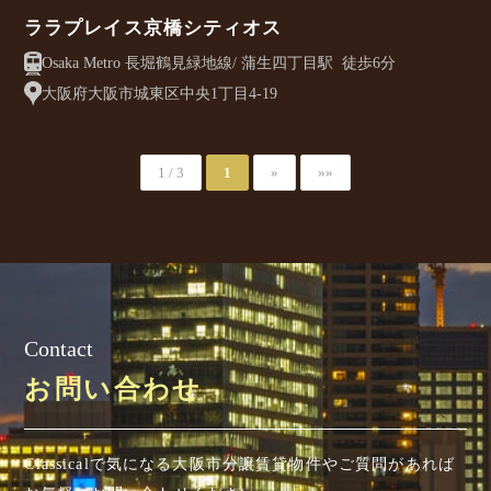
ララプレイス京橋シティオス
Osaka Metro 長堀鶴見緑地線/ 蒲生四丁目駅 徒歩6分
大阪府大阪市城東区中央1丁目4-19
1 / 3
1
»
»»
Contact
お問い合わせ
Classicalで気になる大阪市分譲賃貸物件やご質問があれば