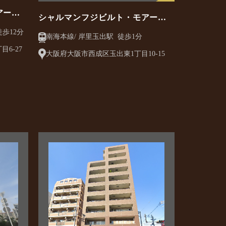
アー住
シャルマンフジビルト・モアー天
神ノ森
a Metro 御堂筋線/ 長居駅 徒歩12分
南海本線/ 岸里玉出駅 徒歩1分
6-27
大阪府大阪市西成区玉出東1丁目10-15