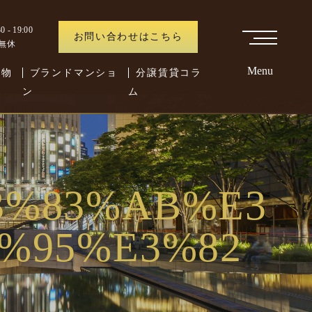
 - 19:00
お問い合わせはこちら
中無休
Menu
た物
ブランドマンショ
分譲賃貸コラ
ン
ム
3%83%AB%E3
%95%E3%82