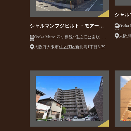
シャル
之江公
シャルマンフジビルト・モアー住
Osaka M
分
之江公園駅前・アーバンヴィレッ
大阪府
Osaka Metro 四つ橋線/ 住之江公園駅 徒
ジ
12
歩2分
大阪府大阪市住之江区新北島1丁目3-39