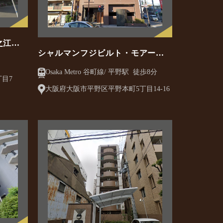
之江フ
シャルマンフジビルト・モアー谷
町・平野
Osaka Metro 谷町線/ 平野駅 徒歩8分
目7
大阪府大阪市平野区平野本町5丁目14-16