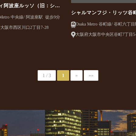
ィ阿波座ルッソ（旧：シャ
シャルマンフジ・リッツ谷
フジ阿波座サウス）
Osaka Metro 中央線/ 阿波座駅 徒歩9分
館
Osaka Metro 谷町線/ 谷町六丁目駅 徒歩5
大阪市西区川口2丁目7-28
分
大阪府大阪市中央区谷町7丁目5-
1 / 3
1
»
»»