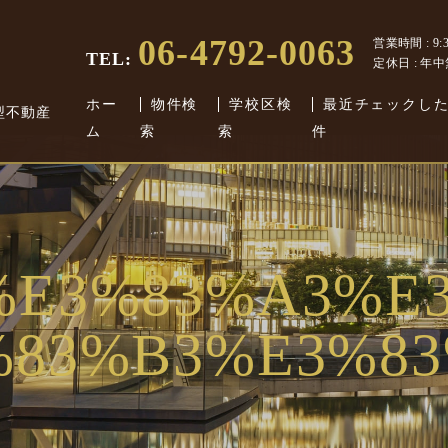
06-4792-0063
営業時間 : 9:30
TEL:
定休日 : 年
ホー
物件検
学校区検
最近チェックし
型不動産
ム
索
索
件
%E3%83%A3%E
%83%B3%E3%83