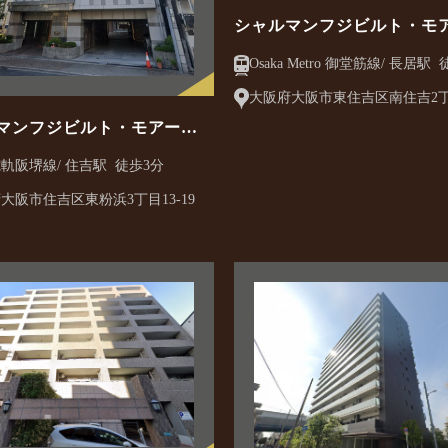
シャルマンフジビルト・モ
吉・長居
Osak
大阪府大阪市東住吉区南住吉2丁目
マンフジビルト・モアー住
浜
阪堺電軌阪堺線/ 住吉駅 徒歩3分
大阪市住吉区東粉浜3丁目13-19