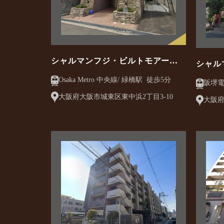
シャルマンフジ・ビルトモアー緑
シャル
橋
吉東粉
Osaka Metro 中央線/ 緑橋駅 徒歩5分
大阪府大阪市城東区東中浜2丁目3-10
大阪府