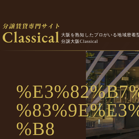
大阪を熟知したプロがいる地域密着
分譲大阪Classical
%E3%82%B7
%83%9E%E3
%B8