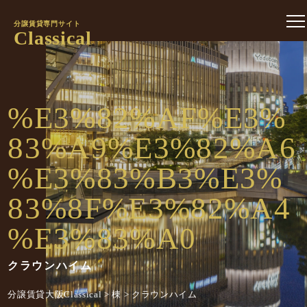
分譲賃貸専門サイト
Classical
%E3%82%AF%E3%
83%A9%E3%82%A6
%E3%83%B3%E3%
83%8F%E3%82%A4
%E3%83%A0
クラウンハイム
分譲賃貸大阪Classical
>
棟
>
クラウンハイム