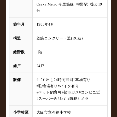
Osaka Metro 今里筋線 鴫野駅 徒歩19
分
築年月
1985年4月
構造
鉄筋コンクリート造(RC造)
総階数
5階
総戸
24戸
設備
#ゴミ出し24時間可
#駐車場有り
#駐輪場有り
#バイク有り
#ペット飼育可
#都市ガス
#コンビニ近
#スーパー近
#駅近
#防犯カメラ
小学校区
大阪市立今福小学校