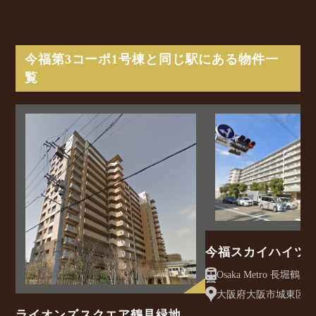
今福第3コーポ1号棟と同じ駅にある物件一
覧
今福スカイハイツ
Osaka Metro 長堀鶴見緑地線
駅 徒歩7分
大阪府大阪市城東区今福
ライオンズスクエア鶴見緑地