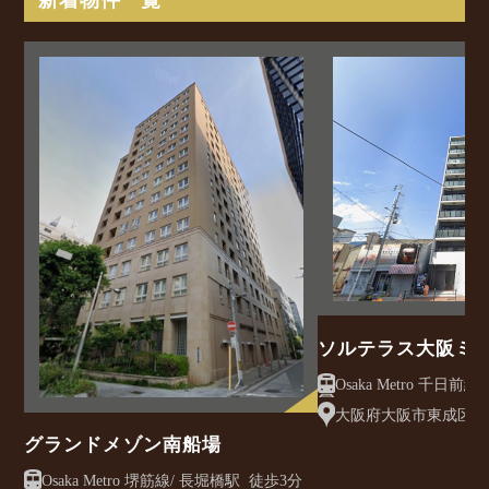
新着物件一覧
ソルテラス大阪ミ
クレアスト
大阪府大阪市東成区大今
グランドメゾン南船場
Osaka Metro 堺筋線/ 長堀橋駅 徒歩3分