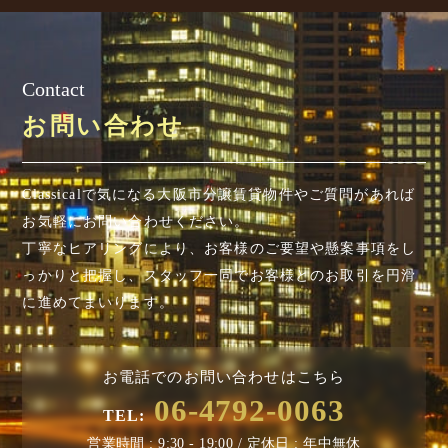
Contact
お問い合わせ
Classicalで気になる大阪市分譲賃貸物件やご質問があれば
お気軽にお問い合わせください。
丁寧なヒアリングにより、お客様のご要望や懸案事項を
し
っかりと把握し、スタッフ一同でお客様とのお取引を円滑
に進めてまいります。
お電話でのお問い合わせはこちら
06-4792-0063
TEL:
営業時間 : 9:30 - 19:00 / 定休日 : 年中無休