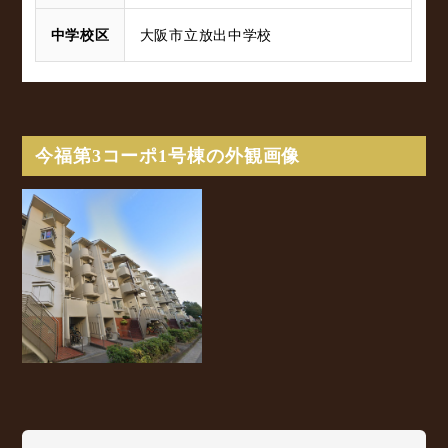
中学校区
大阪市立放出中学校
今福第3コーポ1号棟の外観画像