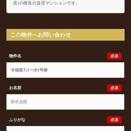
造)の構造の賃貸マンションです。
今福第3コーポ1号棟は今福南4丁目14-1に所在し、
Osaka Metro 長堀鶴見緑地線 今福鶴見駅 徒歩6分/
Osaka Metro 今里筋線 蒲生四丁目駅 徒歩13分/
Osaka Metro 今里筋線 鴫野駅 徒歩19分 からアクセ
この物件へお問い合わせ
スが可能となっております。
今福第3コーポ1号棟の最新の空室状況のご確認をはじ
め、今福南4丁目14-1周辺エリアで賃貸物件・マンシ
必須
物件名
ョンをお探しでしたら、ぜひ大阪分譲賃貸Classicalま
でお気軽にお問い合わせください。大阪分譲賃貸
Classicalでは、お問い合わせ以外にも来店予約及びオ
ンライン相談も受け付けております。また、希望の条
件をいただきましたら、プロの目線からおすすめの賃
必須
お名前
貸物件をご提案いたします。
必須
ふりがな