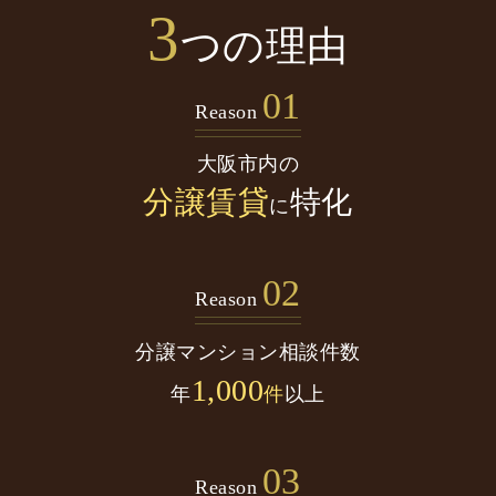
3
つの理由
01
Reason
大阪市内の
分譲賃貸
特化
に
02
Reason
分譲マンション
相談件数
1,000
年
件
以上
03
Reason