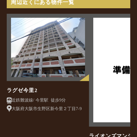
周辺近くにある物件一覧
ラグゼ今里2
近鉄難波線/ 今里駅 徒歩9分
大阪府大阪市生野区新今里２丁目7-9
ライオンズマンシ