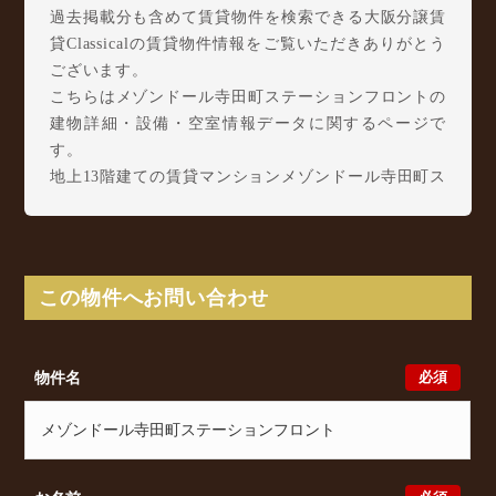
過去掲載分も含めて賃貸物件を検索できる大阪分譲賃
貸Classicalの賃貸物件情報をご覧いただきありがとう
ございます。
こちらはメゾンドール寺田町ステーションフロントの
建物詳細・設備・空室情報データに関するページで
す。
地上13階建ての賃貸マンションメゾンドール寺田町ス
テーションフロントは、 2009年2月 に完成した鉄筋
コンクリート造(RC造)の構造の賃貸マンションです。
メゾンドール寺田町ステーションフロントは生野西1
丁目13-2に所在し、 大阪環状線 寺田町駅 徒歩3分/
この物件へお問い合わせ
大阪環状線 桃谷駅 徒歩13分/ 近鉄南大阪線 河堀口
駅 徒歩14分 からアクセスが可能となっております。
メゾンドール寺田町ステーションフロントの最新の空
必須
物件名
室状況のご確認をはじめ、生野西1丁目13-2周辺エリ
アで賃貸物件・マンションをお探しでしたら、ぜひ大
阪分譲賃貸Classicalまでお気軽にお問い合わせくださ
い。大阪分譲賃貸Classicalでは、お問い合わせ以外に
も来店予約及びオンライン相談も受け付けておりま