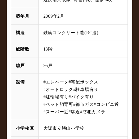
築年月
2009年2月
構造
鉄筋コンクリート造(RC造)
総階数
13階
総戸
95戸
設備
#エレベータ
#宅配ボックス
#オートロック
#駐車場有り
#駐輪場有り
#バイク有り
#ペット飼育可
#都市ガス
#コンビニ近
#スーパー近
#駅近
#防犯カメラ
小学校区
大阪市立勝山小学校