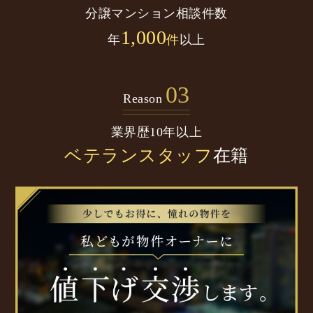
分譲マンション
相談件数
1,000
年
件
以上
03
Reason
業界歴10年以上
ベテランスタッフ
在籍