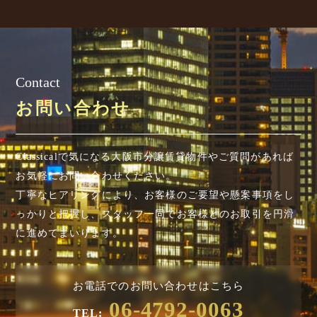
Contact
お問い合わせ
Classicalで気になる大阪市分譲賃貸物件やご質問があれば
お気軽にお問い合わせください。
丁寧なヒアリングにより、お客様のご要望や懸案事項を
し
っかりと把握し、スタッフ一同でお客様とのお取引を円滑
に進めてまいります。
お電話でのお問い合わせはこちら
06-4792-0063
TEL: