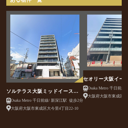
セオリー大阪イー
ソルテラス大阪ミッドイースト
大阪府大阪市東成区東
クレアスト
Osaka Metro 千日前線/ 新深江駅 徒歩2分
目13-23
大阪府大阪市東成区大今里4丁目22-10