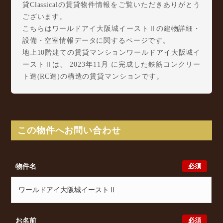
貸Classicalの賃貸物件情報をご覧いただきありがとう
ございます。
こちらはワールドアイ大阪城イーストⅡの建物詳細・
設備・空室情報データに関するページです。
地上10階建ての賃貸マンションワールドアイ大阪城イ
ーストⅡは、 2023年11月 に完成した鉄筋コンクリー
ト造(RC造)の構造の賃貸マンションです。
ワールドアイ大阪城イーストⅡは大今里4丁目23-14に
所在し、 Osaka Metro 千日前線 新深江駅 徒歩2分/
Osaka Metro 今里筋線 今里駅 徒歩7分/ 近鉄大阪線
今里駅 徒歩7分 からアクセスが可能となっておりま
この物件へお問い合わせ
す。
ワールドアイ大阪城イーストⅡの最新の空室状況のご
確認をはじめ、大今里4丁目23-14周辺エリアで賃貸物
必須
物件名
件・マンションをお探しでしたら、ぜひ大阪分譲賃貸
Classicalまでお気軽にお問い合わせください。大阪分
譲賃貸Classicalでは、お問い合わせ以外にも来店予約
及びオンライン相談も受け付けております。また、希
望の条件をいただきましたら、プロの目線からおすす
必須
お名前