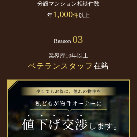
分譲マンション
相談件数
1,000
年
件
以上
03
Reason
業界歴10年以上
ベテランスタッフ
在籍