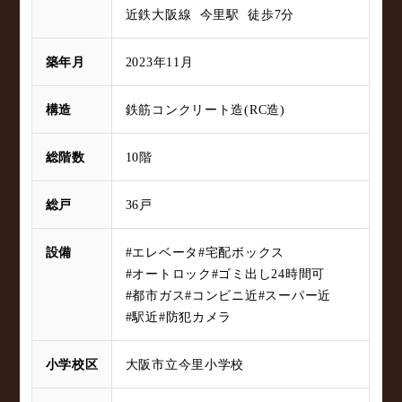
近鉄大阪線 今里駅 徒歩7分
築年月
2023年11月
構造
鉄筋コンクリート造(RC造)
総階数
10階
総戸
36戸
設備
#エレベータ
#宅配ボックス
#オートロック
#ゴミ出し24時間可
#都市ガス
#コンビニ近
#スーパー近
#駅近
#防犯カメラ
小学校区
大阪市立今里小学校