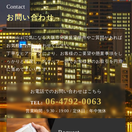
Contact
お問い合わせ
Classicalで気になる大阪市分譲賃貸物件やご質問があれば
お気軽にお問い合わせください。
丁寧なヒアリングにより、お客様のご要望や懸案事項を
し
っかりと把握し、スタッフ一同でお客様とのお取引を円滑
に進めてまいります。
お電話でのお問い合わせはこちら
06-4792-0063
TEL:
営業時間 : 9:30 - 19:00 / 定休日 : 年中無休