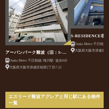
S-RESIDENCE
Osaka Metro 千日前線/ 谷町九丁目駅 徒
歩4分
大阪府大阪市浪速区生玉
アーバンパーク難波（旧：S-
RESIDENCE難波ウエスト）
Osaka Metro 千日前線/ 桜川駅 徒歩6分
大阪府大阪市浪速区稲荷2丁目7-22
エスリード難波アグレアと同じ駅にある物件
一覧