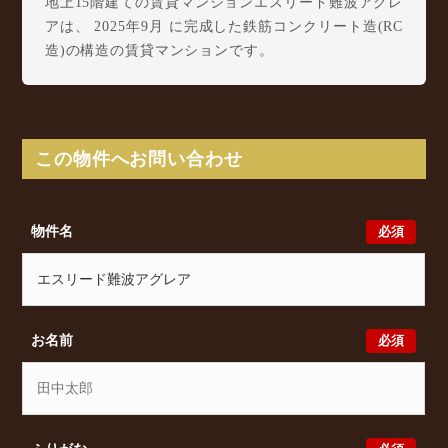
地上15階建ての賃貸マンションエスリード難波アグレ
アは、 2025年9月 に完成した鉄筋コンクリート造(RC
造)の構造の賃貸マンションです。
エスリード難波アグレアは大国3丁目2-23に所在し、
大阪環状線 今宮駅 徒歩5分/ 大阪環状線 芦原橋駅
徒歩7分/ Osaka Metro 御堂筋線 大国町駅 徒歩8分
からアクセスが可能となっております。
この物件へお問い合わせ
エスリード難波アグレアの最新の空室状況のご確認を
はじめ、大国3丁目2-23周辺エリアで賃貸物件・マン
ションをお探しでしたら、ぜひ大阪分譲賃貸Classical
必須
物件名
までお気軽にお問い合わせください。大阪分譲賃貸
Classicalでは、お問い合わせ以外にも来店予約及びオ
ンライン相談も受け付けております。また、希望の条
件をいただきましたら、プロの目線からおすすめの賃
貸物件をご提案いたします。
必須
お名前