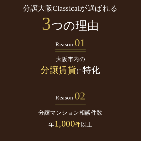
分譲大阪Classicalが選ばれる
3
つの理由
01
Reason
大阪市内の
分譲賃貸
特化
に
02
Reason
分譲マンション
相談件数
1,000
年
件
以上