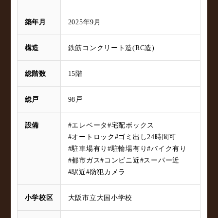
築年月
2025年9月
構造
鉄筋コンクリート造(RC造)
総階数
15階
総戸
98戸
設備
#エレベータ
#宅配ボックス
#オートロック
#ゴミ出し24時間可
#駐車場有り
#駐輪場有り
#バイク有り
#都市ガス
#コンビニ近
#スーパー近
#駅近
#防犯カメラ
小学校区
大阪市立大国小学校