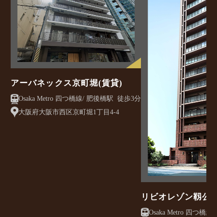
アーバネックス京町堀(賃貸)
Osaka Metro 四つ橋線/ 肥後橋駅 徒歩3分
大阪府大阪市西区京町堀1丁目4-4
リビオレゾン靱公