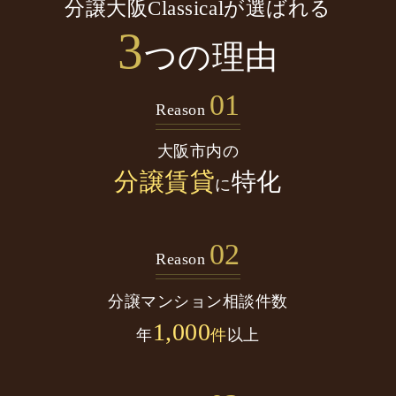
分譲大阪Classicalが選ばれる
3
つの理由
01
Reason
大阪市内の
分譲賃貸
特化
に
02
Reason
分譲マンション
相談件数
1,000
年
件
以上