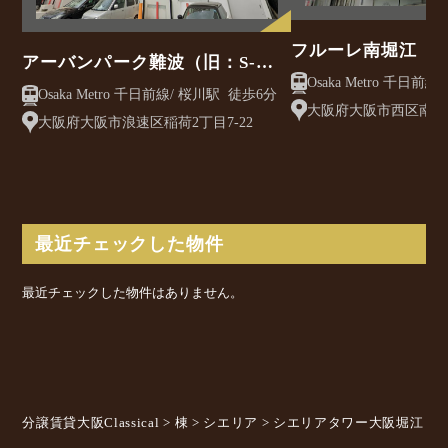
フルーレ南堀江
アーバンパーク難波（旧：S-
RESIDENCE難波ウエスト）
Osaka Metro 千日前線/ 桜川駅 徒歩6分
大阪府大阪市西区南堀江
大阪府大阪市浪速区稲荷2丁目7-22
最近チェックした物件
最近チェックした物件はありません。
分譲賃貸大阪Classical
>
棟
>
シエリア
>
シエリアタワー大阪堀江