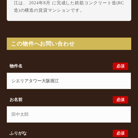
江は、 2024年8月 に完成した鉄筋コンクリート造(RC
造)の構造の賃貸マンションです。
シエリアタワー大阪堀江は南堀江3丁目16-21に所在
し、 Osaka Metro 千日前線 桜川駅 徒歩3分/ 阪神な
んば線 桜川駅 徒歩3分/ Osaka Metro 千日前線 西長
堀駅 徒歩5分 からアクセスが可能となっておりま
この物件へお問い合わせ
す。
シエリアタワー大阪堀江の最新の空室状況のご確認を
はじめ、南堀江3丁目16-21周辺エリアで賃貸物件・マ
必須
物件名
ンションをお探しでしたら、ぜひ大阪分譲賃貸
Classicalまでお気軽にお問い合わせください。大阪分
譲賃貸Classicalでは、お問い合わせ以外にも来店予約
及びオンライン相談も受け付けております。また、希
望の条件をいただきましたら、プロの目線からおすす
必須
お名前
めの賃貸物件をご提案いたします。
必須
ふりがな