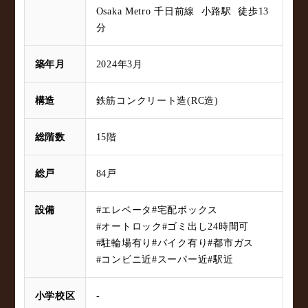
Osaka Metro 千日前線 小路駅 徒歩13
分
築年月
2024年3月
構造
鉄筋コンクリート造(RC造)
総階数
15階
総戸
84戸
設備
#エレベータ
#宅配ボックス
#オートロック
#ゴミ出し24時間可
#駐輪場有り
#バイク有り
#都市ガス
#コンビニ近
#スーパー近
#駅近
小学校区
-