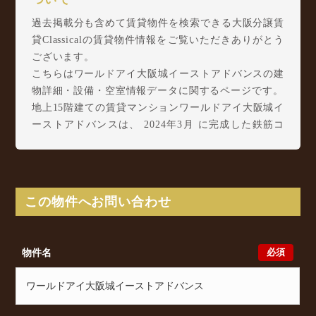
過去掲載分も含めて賃貸物件を検索できる大阪分譲賃
貸Classicalの賃貸物件情報をご覧いただきありがとう
ございます。
こちらはワールドアイ大阪城イーストアドバンスの建
物詳細・設備・空室情報データに関するページです。
地上15階建ての賃貸マンションワールドアイ大阪城イ
ーストアドバンスは、 2024年3月 に完成した鉄筋コ
ンクリート造(RC造)の構造の賃貸マンションです。
ワールドアイ大阪城イーストアドバンスは深江南1丁
目11に所在し、 Osaka Metro 千日前線 新深江駅 徒
歩7分/ Osaka Metro 中央線 深江橋駅 徒歩9分/ Osaka
この物件へお問い合わせ
Metro 千日前線 小路駅 徒歩13分 からアクセスが可
能となっております。
ワールドアイ大阪城イーストアドバンスの最新の空室
必須
物件名
状況のご確認をはじめ、深江南1丁目11周辺エリアで
賃貸物件・マンションをお探しでしたら、ぜひ大阪分
譲賃貸Classicalまでお気軽にお問い合わせください。
大阪分譲賃貸Classicalでは、お問い合わせ以外にも来