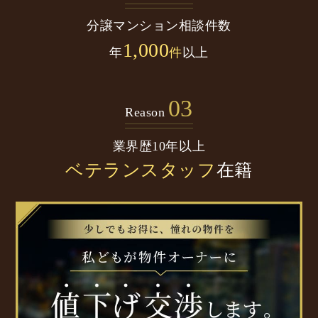
分譲マンション
相談件数
1,000
年
件
以上
03
Reason
業界歴10年以上
ベテランスタッフ
在籍