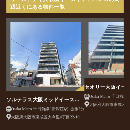
辺近くにある物件一覧
セオリー大阪イー
ソルテラス大阪ミッドイースト
大阪府大阪市東成区東
クレアスト
Osaka Metro 千日前線/ 新深江駅 徒歩2分
目13-23
大阪府大阪市東成区大今里4丁目22-10