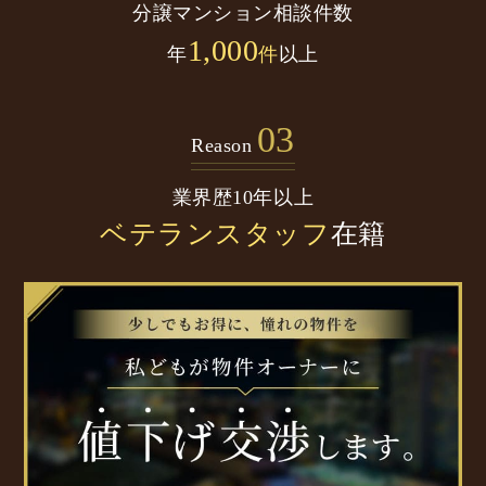
分譲マンション
相談件数
1,000
年
件
以上
03
Reason
業界歴10年以上
ベテランスタッフ
在籍