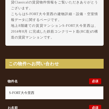
貸Classicalの賃貸物件情報をご覧いただきありがとう
ございます。
こちらはS-FORT大今里西の建物詳細・設備・空室情
報データに関するページです。
地上8階建ての賃貸マンションS-FORT大今里西は、
2014年8月 に完成した鉄筋コンクリート造(RC造)の構
造の賃貸マンションです。
S-FORT大今里西は大今里西１丁目24-18に所在し、
Osaka Metro 今里筋線 今里駅 徒歩3分/ 大阪環状線
玉造駅 徒歩12分/ Osaka Metro 中央線 緑橋駅 徒歩
15分 からアクセスが可能となっております。
この物件へお問い合わせ
S-FORT大今里西の最新の空室状況のご確認をはじ
め、大今里西１丁目24-18周辺エリアで賃貸物件・マ
ンションをお探しでしたら、ぜひ大阪分譲賃貸
必須
物件名
Classicalまでお気軽にお問い合わせください。大阪分
譲賃貸Classicalでは、お問い合わせ以外にも来店予約
及びオンライン相談も受け付けております。また、希
望の条件をいただきましたら、プロの目線からおすす
めの賃貸物件をご提案いたします。
必須
お名前