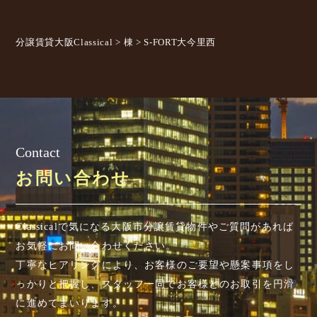
分譲賃貸大阪Classical
>
棟
>
S-FORT大今里西
Contact
お問い合わせ
Classicalで気になる大阪市分譲賃貸物件やご質問があれば
お気軽にお問い合わせください。
丁寧なヒアリングにより、お客様のご要望や懸案事項を
し
っかりと把握し、スタッフ一同でお客様とのお取引を円滑
に進めてまいります。