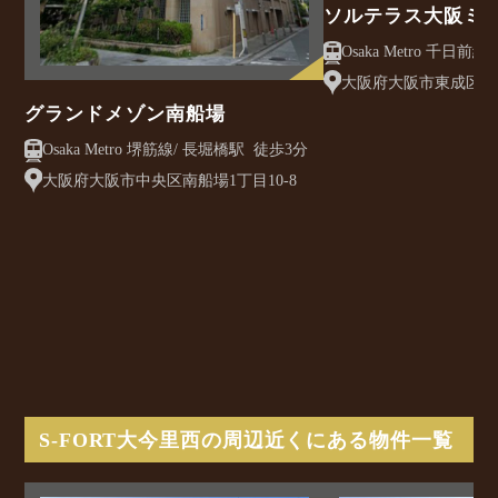
ソルテラス大阪ミ
クレアスト
大阪府大阪市東成区大今
グランドメゾン南船場
Osaka Metro 堺筋線/ 長堀橋駅 徒歩3分
大阪府大阪市中央区南船場1丁目10-8
S-FORT大今里西の周辺近くにある物件一覧