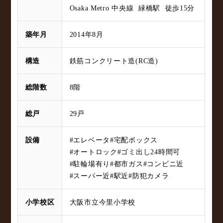
Osaka Metro 中央線 緑橋駅 徒歩15分
築年月
2014年8月
構造
鉄筋コンクリート造(RC造)
総階数
8階
総戸
29戸
設備
#エレベータ
#宅配ボックス
#オートロック
#ゴミ出し24時間可
#駐輪場有り
#都市ガス
#コンビニ近
#スーパー近
#駅近
#防犯カメラ
小学校区
大阪市立今里小学校