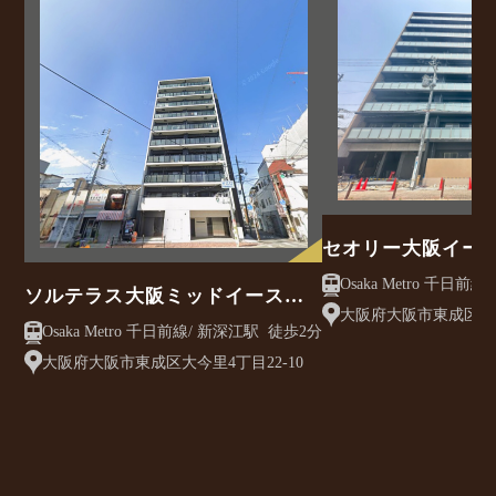
セオリー大阪イー
ソルテラス大阪ミッドイースト
大阪府大阪市東成区東
クレアスト
Osaka Metro 千日前線/ 新深江駅 徒歩2分
目13-23
大阪府大阪市東成区大今里4丁目22-10