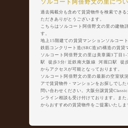
ソルコート阿倍野文の里につ
過去掲載分も含めて賃貸物件を検索できる大阪
ただきありがとうございます。
こちらはソルコート阿倍野文の里の建物
す。
地上15階建ての賃貸マンションソルコート阿
鉄筋コンクリート造(SRC造)の構造の賃
ソルコート阿倍野文の里は美章園3丁目1-
駅 徒歩3分/ 近鉄南大阪線 河堀口駅 徒歩6分
からアクセスが可能となっております。
ソルコート阿倍野文の里の最新の空室状況
アで賃貸物件・マンションをお探しでしたら、
問い合わせください。大阪分譲賃貸Class
ンライン相談も受け付けております。また
からおすすめの賃貸物件をご提案いたしま