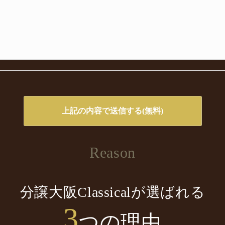
Reason
分譲大阪Classicalが選ばれる
3
つの理由