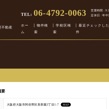
06-4792-0063
営業時間 : 9:30
TEL:
定休日 : 年
ホー
物件検
学校区検
最近チェックし
型不動産
ム
索
索
件
概要
大阪府大阪市阿倍野区美章園3丁目1-7
MAP