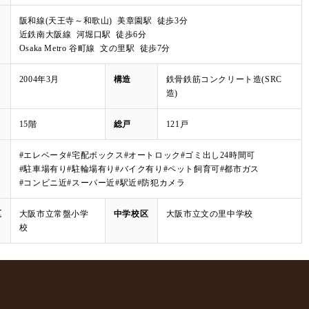
阪和線(天王寺～和歌山) 美章園駅 徒歩3分
近鉄南大阪線 河堀口駅 徒歩6分
Osaka Metro 谷町線 文の里駅 徒歩7分
2004年3月
構造
鉄骨鉄筋コンクリート造(SRC
造)
15階
総戸
121戸
#エレベータ
#宅配ボックス
#オートロック
#ゴミ出し24時間可
#駐車場有り
#駐輪場有り
#バイク有り
#ペット飼育可
#都市ガス
#コンビニ近
#スーパー近
#駅近
#防犯カメラ
区
大阪市立常盤小学
中学校区
大阪市立文の里中学校
校