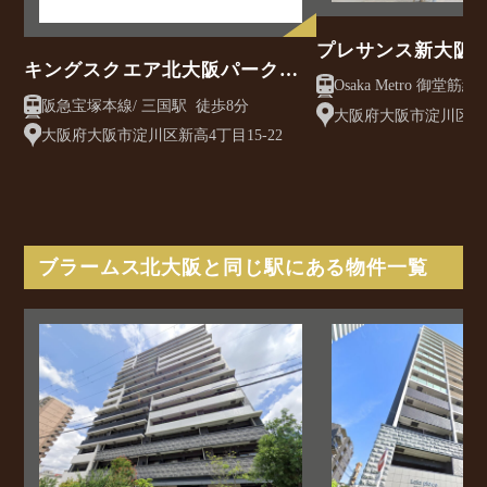
プレサンス新大阪
キングスクエア北大阪パークフ
Osaka Metro 御堂筋線/ 西中島南方駅 徒
ェリス2番館
阪急宝塚本線/ 三国駅 徒歩8分
歩3分
大阪府大阪市淀川区西中
大阪府大阪市淀川区新高4丁目15-22
ブラームス北大阪と同じ駅にある物件一覧