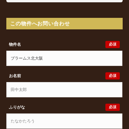
宝塚本線 十三駅 徒歩10分/ Osaka Metro 御堂筋線
西中島南方駅 徒歩12分/ 阪急京都本線 南方駅 徒歩
12分 からアクセスが可能となっております。
この物件へお問い合わせ
ブラームス北大阪の最新の空室状況のご確認をはじ
め、木川西1丁目5-22周辺エリアで賃貸物件・マンシ
ョンをお探しでしたら、ぜひ大阪分譲賃貸Classicalま
必須
物件名
でお気軽にお問い合わせください。大阪分譲賃貸
Classicalでは、お問い合わせ以外にも来店予約及びオ
ンライン相談も受け付けております。また、希望の条
件をいただきましたら、プロの目線からおすすめの賃
貸物件をご提案いたします。
必須
お名前
必須
ふりがな