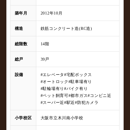
築年月
2012年10月
構造
鉄筋コンクリート造(RC造)
総階数
14階
総戸
39戸
設備
#エレベータ
#宅配ボックス
#オートロック
#駐車場有り
#駐輪場有り
#バイク有り
#ペット飼育可
#都市ガス
#コンビニ近
#スーパー近
#駅近
#防犯カメラ
小学校区
大阪市立木川南小学校