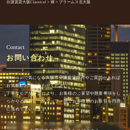
分譲賃貸大阪Classical
>
棟
>
ブラームス北大阪
Contact
お問い合わせ
Classicalで気になる大阪市分譲賃貸物件やご質問があれば
お気軽にお問い合わせください。
丁寧なヒアリングにより、お客様のご要望や懸案事項を
し
っかりと把握し、スタッフ一同でお客様とのお取引を円滑
に進めてまいります。