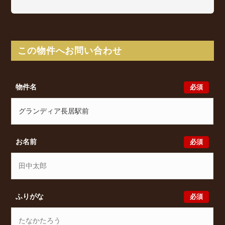
グランディア長居駅前は長居3丁目2-26に所在し、 阪
和線(天王寺～和歌山) 長居駅 徒歩2分/ Osaka Metro
御堂筋線 長居駅 徒歩3分/ 阪和線(天王寺～和歌山)
鶴ケ丘駅 徒歩12分 からアクセスが可能となっており
この物件へお問い合わせ
ます。
グランディア長居駅前の最新の空室状況のご確認をは
じめ、長居3丁目2-26周辺エリアで賃貸物件・マンシ
必須
物件名
ョンをお探しでしたら、ぜひ大阪分譲賃貸Classicalま
でお気軽にお問い合わせください。大阪分譲賃貸
Classicalでは、お問い合わせ以外にも来店予約及びオ
ンライン相談も受け付けております。また、希望の条
件をいただきましたら、プロの目線からおすすめの賃
必須
お名前
貸物件をご提案いたします。
必須
ふりがな