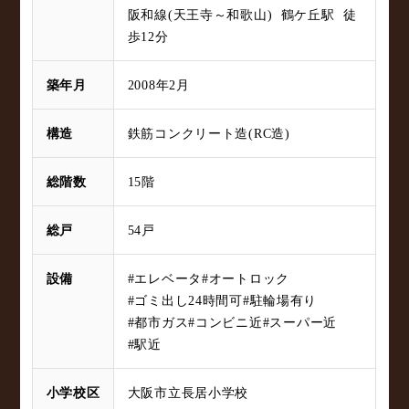
阪和線(天王寺～和歌山) 鶴ケ丘駅 徒
歩12分
築年月
2008年2月
構造
鉄筋コンクリート造(RC造)
総階数
15階
総戸
54戸
設備
#エレベータ
#オートロック
#ゴミ出し24時間可
#駐輪場有り
#都市ガス
#コンビニ近
#スーパー近
#駅近
小学校区
大阪市立長居小学校