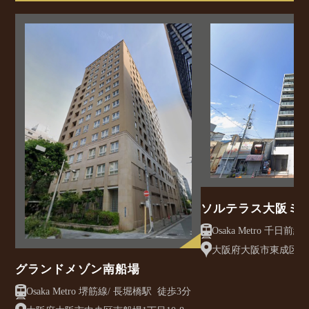
ソルテラス大阪ミ
クレアスト
大阪府大阪市東成区大今
グランドメゾン南船場
Osaka Metro 堺筋線/ 長堀橋駅 徒歩3分