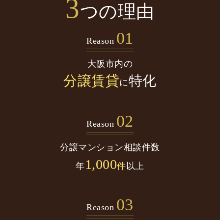
3
つの理由
01
Reason
大阪市内の
分譲賃貸
特化
に
02
Reason
分譲マンション
相談件数
1,000
年
件
以上
03
Reason